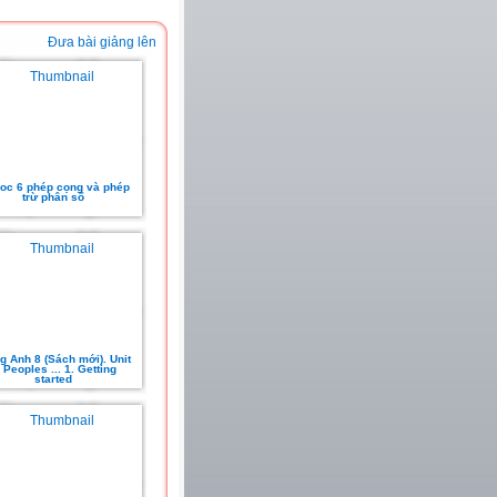
Đưa bài giảng lên
hoc 6 phép cọng và phép
trừ phân số
g Anh 8 (Sách mới). Unit
. Peoples ... 1. Getting
started