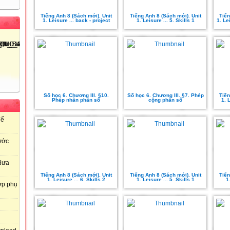
Tiếng Anh 8 (Sách mới). Unit
Tiếng Anh 8 (Sách mới). Unit
Tiến
1. Leisure ... back - project
1. Leisure ... 5. Skills 1
1. Le
Số học 6. Chương III. §10.
Số học 6. Chương III. §7. Phép
Tiến
Phép nhân phân số
cộng phân số
1. 
để
ước
 đưa
Tiếng Anh 8 (Sách mới). Unit
Tiếng Anh 8 (Sách mới). Unit
Tiến
1. Leisure ... 6. Skills 2
1. Leisure ... 5. Skills 1
1
ợp phụ