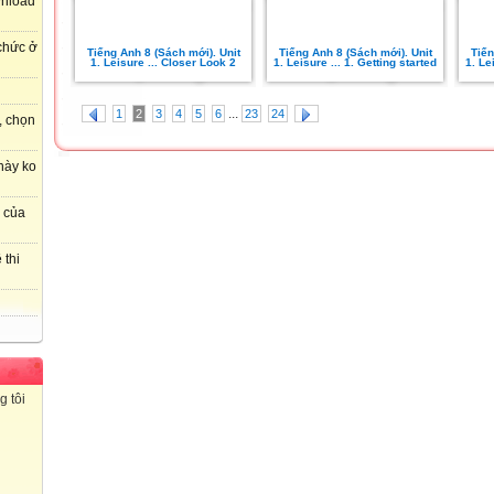
wnload
 chức ở
Tiếng Anh 8 (Sách mới). Unit
Tiếng Anh 8 (Sách mới). Unit
Tiến
1. Leisure ... Closer Look 2
1. Leisure ... 1. Getting started
1. Le
...
1
2
3
4
5
6
23
24
, chọn
này ko
r của
 thi
g tôi