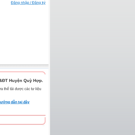
Đăng nhập / Đăng ký
D&ĐT Huyện Quỳ Hợp.
 thể tải được các tư liệu
ướng dẫn tại đây