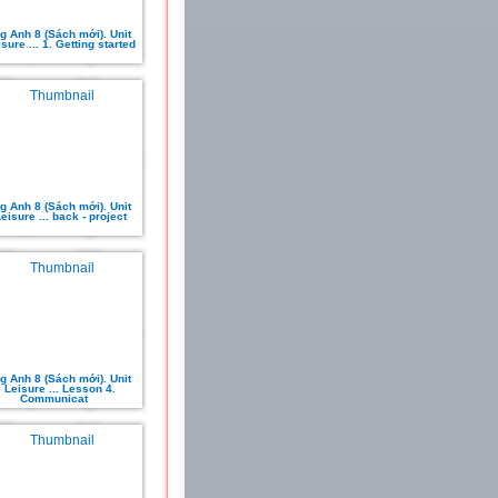
g Anh 8 (Sách mới). Unit
isure ... 1. Getting started
g Anh 8 (Sách mới). Unit
Leisure ... back - project
g Anh 8 (Sách mới). Unit
. Leisure ... Lesson 4.
Communicat