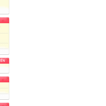
)
YẾN