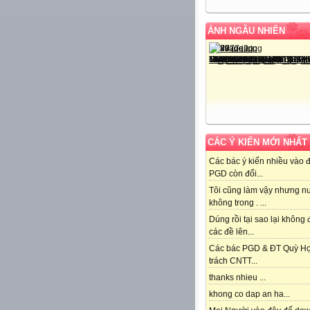
ẢNH NGẪU NHIÊN
CÁC Ý KIẾN MỚI NHẤT
Các bác ý kiến nhiều vào 
PGD còn đổi...
Tôi cũng làm vậy nhưng n
không trong . ...
Dúng rồi tại sao lại không
các đề lên...
Các bác PGD & ĐT Quỳ H
trách CNTT...
thanks nhieu ...
khong co dap an ha...