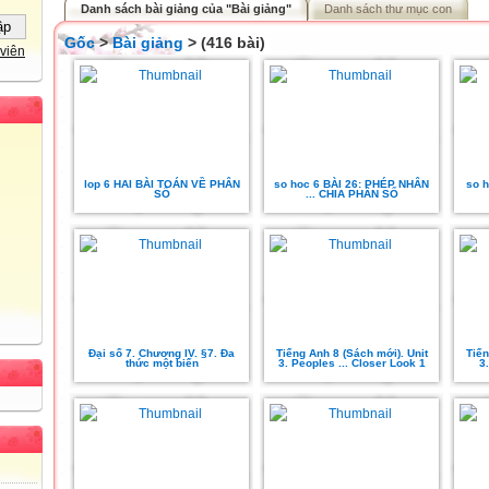
Danh sách bài giảng của "Bài giảng"
Danh sách thư mục con
Gốc
>
Bài giảng
> (416 bài)
viên
lop 6 HAI BÀI TOÁN VỀ PHÂN
so hoc 6 BÀI 26: PHÉP NHÂN
so 
SỐ
... CHIA PHÂN SỐ
Đại số 7. Chương IV. §7. Đa
Tiếng Anh 8 (Sách mới). Unit
Tiến
thức một biến
3. Peoples ... Closer Look 1
3