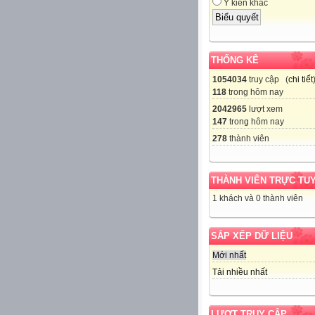
Ý kiến khác
THỐNG KÊ
1054034
truy cập (
chi tiết
118
trong hôm nay
2042965
lượt xem
147
trong hôm nay
278
thành viên
THÀNH VIÊN TRỰC TU
1 khách và 0 thành viên
SẮP XẾP DỮ LIỆU
Mới nhất
Tải nhiều nhất
LƯỢT TRUY CẬP