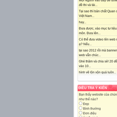
Mọi Người vào đây để do
đề thi và tài...
Tại sao thì bản chất Quan
Việt Nam...
hay...
Đưa được, vào mục tư liệu
môn. Đưa lên...
Có thể đưa video lên web 
ạ? Nếu...
tại sao 2012 rồi mà banne
web vẫn chúc...
Ghé thăm và chia sẻ! 20 đề
vào 10...
hình vẽ lộn xộn quá luôn...
ĐIỀU TRA Ý KIẾN
Bạn thấy website của chún
như thế nào?
Đẹp
Bình thường
Đơn điệu