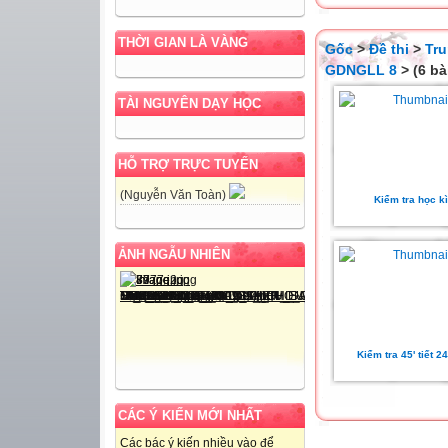
THỜI GIAN LÀ VÀNG
Gốc
>
Đề thi
>
Tru
GDNGLL 8
> (6 bà
TÀI NGUYÊN DẠY HỌC
HỖ TRỢ TRỰC TUYẾN
(Nguyễn Văn Toàn)
Kiểm tra học kì
ẢNH NGẪU NHIÊN
Kiểm tra 45' tiết 2
CÁC Ý KIẾN MỚI NHẤT
Các bác ý kiến nhiều vào để