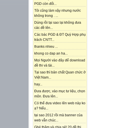
PGD còn đổi...
Tôi cũng làm vậy nhưng nước
không trong . ...
Dúng rồi tại sao lại không đưa
các đề lên...
Các bác PGD & ĐT Quỳ Hợp phụ
trách CNTT...
thanks nhieu ...
khong co dap an ha...
Mọi Người vào đây để download
đề thi và tài...
Tại sao thì bản chất Quan chức ở
Việt Nam...
hay...
Đưa được, vào mục tư liệu, chọn
môn. Đưa lên...
Có thể đưa video lên web này ko
ạ? Nếu...
tại sao 2012 rồi mà banner của
web vẫn chúc...
Ghé thăm và chia sẻ! 20 đề thi