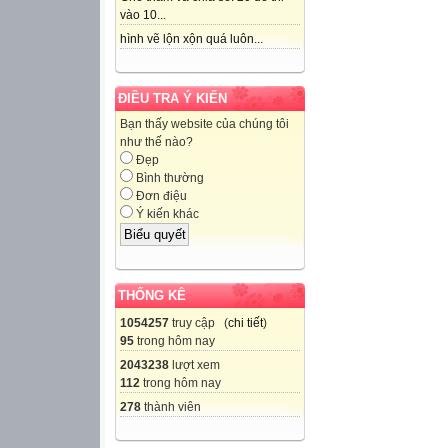
vào 10...
hình vẽ lộn xộn quá luôn...
ĐIỀU TRA Ý KIẾN
Bạn thấy website của chúng tôi
như thế nào?
Đẹp
Bình thường
Đơn điệu
Ý kiến khác
THỐNG KÊ
1054257
truy cập (
chi tiết
)
95
trong hôm nay
2043238
lượt xem
112
trong hôm nay
278
thành viên