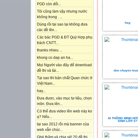
PGD còn đổi...
Tôi cũng làm vậy nhưng nước
không trong . ...
hsg
Dúng rồi tại sao lại không đưa
các đề lên...
Các bác PGD & ĐT Quỳ Hợp phụ
trách CNTT...
thanks nhieu ...
khong co dap an ha...
Mọi Người vào đây để download
đề thi và tài...
don chuyen tru
Tại sao thì bản chất Quan chức ở
Việt Nam...
hay...
Đưa được, vào mục tư liệu, chọn
môn. Đưa lên...
Có thể đưa video lên web này ko
ạ? Nếu...
AI THÔNG MINH HƠ
SINH LỚP 5?
tại sao 2012 rồi mà banner của
web vẫn chúc...
Ghé thăm và chia sẻ! 20 đề thi