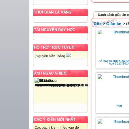
THỜI GIAN LÀ VÀNG
Danh sách giáo án c
Gốc
>
Giáo án
> (
TÀI NGUYÊN DẠY HỌC
HỖ TRỢ TRỰC TUYẾN
(Nguyễn Văn Toàn)
Kế hoạch BDTX cá n
học 2013-201
ẢNH NGẪU NHIÊN
hsg
CÁC Ý KIẾN MỚI NHẤT
Các bác ý kiến nhiều vào để