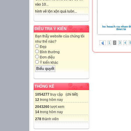
vào 10...
hình vẽ lộn xộn quá luôn...
ke hoach ca nhan th
ĐIỀU TRA Ý KIẾN
thiet bi
Bạn thấy website của chúng tôi
như thế nào?
1
2
3
4
Đẹp
Bình thường
Đơn điệu
Ý kiến khác
THỐNG KÊ
1054277
truy cập (
chi tiết
)
12
trong hôm nay
2043260
lượt xem
14
trong hôm nay
278
thành viên