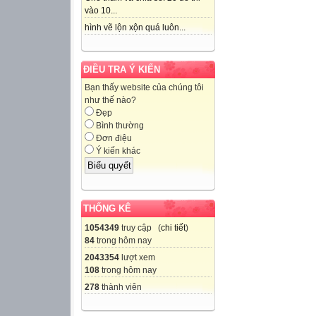
vào 10...
hình vẽ lộn xộn quá luôn...
ĐIỀU TRA Ý KIẾN
Bạn thấy website của chúng tôi
như thế nào?
Đẹp
Bình thường
Đơn điệu
Ý kiến khác
THỐNG KÊ
1054349
truy cập (
chi tiết
)
84
trong hôm nay
2043354
lượt xem
108
trong hôm nay
278
thành viên