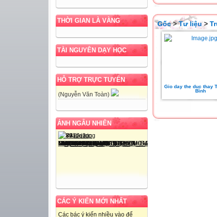
THỜI GIAN LÀ VÀNG
Gốc
>
Tư liệu
>
T
TÀI NGUYÊN DẠY HỌC
HỖ TRỢ TRỰC TUYẾN
Gio day the duc thay 
Bình
(Nguyễn Văn Toàn)
ẢNH NGẪU NHIÊN
CÁC Ý KIẾN MỚI NHẤT
Các bác ý kiến nhiều vào để