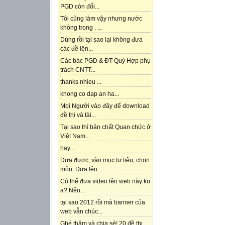
PGD còn đổi...
Tôi cũng làm vậy nhưng nước
không trong . ...
Dúng rồi tại sao lại không đưa
các đề lên...
Các bác PGD & ĐT Quỳ Hợp phụ
trách CNTT...
thanks nhieu ...
khong co dap an ha...
Mọi Người vào đây để download
đề thi và tài...
Tại sao thì bản chất Quan chức ở
Việt Nam...
hay...
Đưa được, vào mục tư liệu, chọn
môn. Đưa lên...
Có thể đưa video lên web này ko
ạ? Nếu...
tại sao 2012 rồi mà banner của
web vẫn chúc...
Ghé thăm và chia sẻ! 20 đề thi