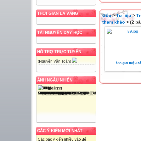
THỜI GIAN LÀ VÀNG
Gốc
>
Tư liệu
>
T
tham khảo
> (2 bà
TÀI NGUYÊN DẠY HỌC
HỖ TRỢ TRỰC TUYẾN
(Nguyễn Văn Toàn)
ảnh gioi thiệu s
ẢNH NGẪU NHIÊN
CÁC Ý KIẾN MỚI NHẤT
Các bác ý kiến nhiều vào để