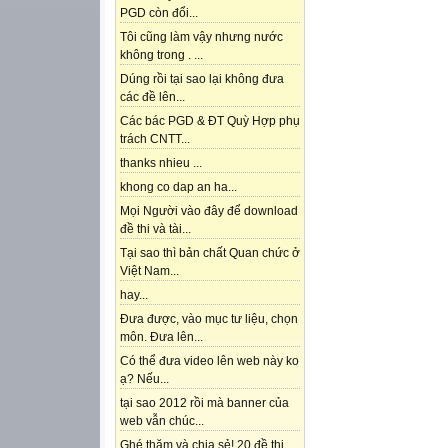
PGD còn đổi...
Tôi cũng làm vậy nhưng nước
không trong . ...
Dúng rồi tại sao lại không đưa
các đề lên...
Các bác PGD & ĐT Quỳ Hợp phụ
trách CNTT...
thanks nhieu ...
khong co dap an ha...
Mọi Người vào đây để download
đề thi và tài...
Tại sao thì bản chất Quan chức ở
Việt Nam...
hay...
Đưa được, vào mục tư liệu, chọn
môn. Đưa lên...
Có thể đưa video lên web này ko
ạ? Nếu...
tại sao 2012 rồi mà banner của
web vẫn chúc...
Ghé thăm và chia sẻ! 20 đề thi