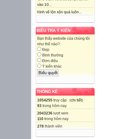
vào 10...
hình vẽ lộn xộn quá luôn...
ĐIỀU TRA Ý KIẾN
Bạn thấy website của chúng tôi
như thế nào?
Đẹp
Bình thường
Đơn điệu
Ý kiến khác
THỐNG KÊ
1054255
truy cập (
chi tiết
)
93
trong hôm nay
2043236
lượt xem
110
trong hôm nay
278
thành viên