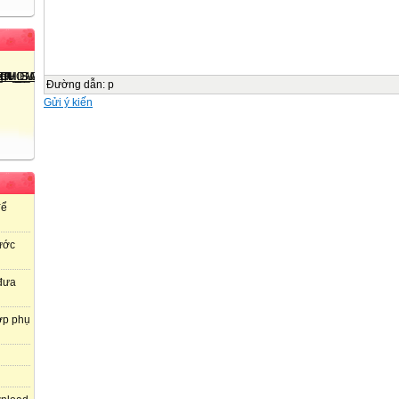
Đường dẫn
:
p
Gửi ý kiến
để
ước
 đưa
ợp phụ