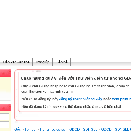
Liên kết website
Trợ giúp
Liên hệ
Chào mừng quý vị đến với Thư viện điện tử phòng G
Quý vị chưa đăng nhập hoặc chưa đăng ký làm thành viên, vì vậy chưa
của Thư viện về máy tính của mình.
Nếu chưa đăng ký, hãy
đăng ký thành viên tại đây
hoặc
xem phim h
Nếu đã đăng ký rồi, quý vị có thể đăng nhập ở ngay ô bên phải.
Gốc
>
Tư liệu
>
Trung học cơ sở
>
GDCD - GDNGLL
>
GDCD - GDNGLL 