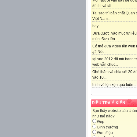
Mọi Người vào đây để do
đề thi và tài...
Tại sao thì bản chất Quan
Việt Nam...
hay...
Đưa được, vào mục tư liệu
môn. Đưa lên...
Có thể đưa video lên web 
ạ? Nếu...
tại sao 2012 rồi mà banne
web vẫn chúc...
Ghé thăm và chia sẻ! 20 đề
vào 10...
hình vẽ lộn xộn quá luôn...
ĐIỀU TRA Ý KIẾN
Bạn thấy website của chún
như thế nào?
Đẹp
Bình thường
Đơn điệu