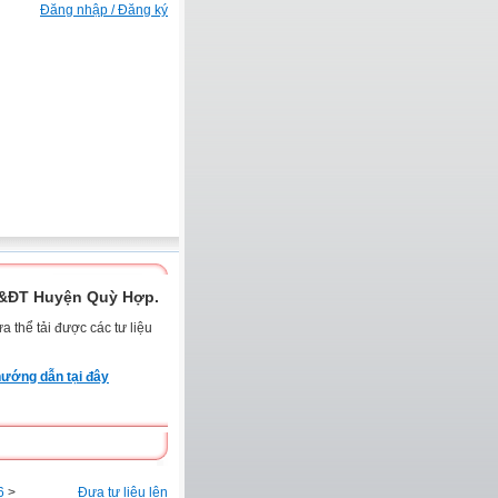
Đăng nhập / Đăng ký
D&ĐT Huyện Quỳ Hợp.
 thể tải được các tư liệu
ướng dẫn tại đây
6
>
Đưa tư liệu lên