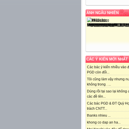
ẢNH NGẪU NHIÊN
CÁC Ý KIẾN MỚI NHẤT
Các bác ý kiến nhiều vào 
PGD còn đổi...
Tôi cũng làm vậy nhưng n
không trong . ...
Dúng rồi tại sao lại không
các đề lên...
Các bác PGD & ĐT Quỳ H
trách CNTT...
thanks nhieu ...
khong co dap an ha...