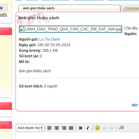
ảnh gioi thiệu sách
Cùng tác
viên
ảnh gioi thiệu sách
(
Tài liệ
Nguồn:
Người gửi:
Lo Thị Oanh
Ngày gửi:
16h:30' 02-05-2024
Dung lượng:
289.1 KB
Số lượt tải:
0
Mô tả:
ảnh gioi thiệu sách
Số lượt thích:
0 người
Mở 
Kích thước font