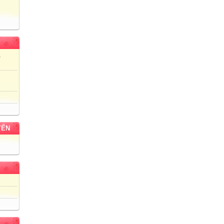
)
YẾN