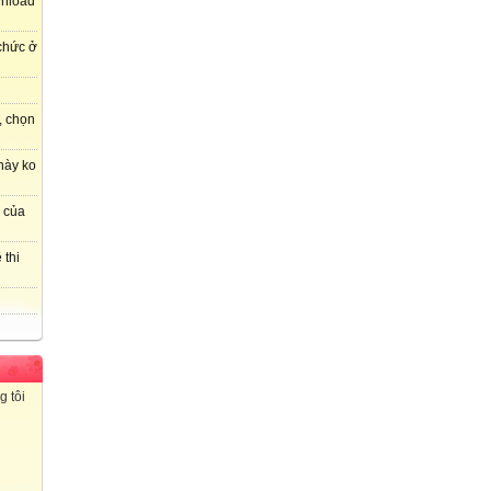
wnload
 chức ở
, chọn
này ko
r của
 thi
g tôi