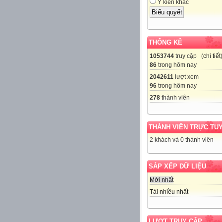
Ý kiến khác
THỐNG KÊ
1053744
truy cập (
chi tiết
86
trong hôm nay
2042611
lượt xem
96
trong hôm nay
278
thành viên
THÀNH VIÊN TRỰC TU
2 khách và 0 thành viên
SẮP XẾP DỮ LIỆU
Mới nhất
Tải nhiều nhất
LƯỢT TRUY CẬP