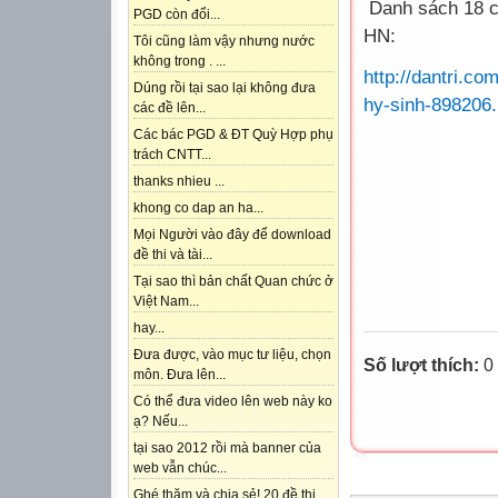
Danh sách 18 ch
PGD còn đổi...
HN:
Tôi cũng làm vậy nhưng nước
không trong . ...
http://dantri.c
Dúng rồi tại sao lại không đưa
hy-sinh-898206
các đề lên...
Các bác PGD & ĐT Quỳ Hợp phụ
trách CNTT...
thanks nhieu ...
khong co dap an ha...
Mọi Người vào đây để download
đề thi và tài...
Tại sao thì bản chất Quan chức ở
Việt Nam...
hay...
Đưa được, vào mục tư liệu, chọn
Số lượt thích:
0
môn. Đưa lên...
Có thể đưa video lên web này ko
ạ? Nếu...
tại sao 2012 rồi mà banner của
web vẫn chúc...
Ghé thăm và chia sẻ! 20 đề thi