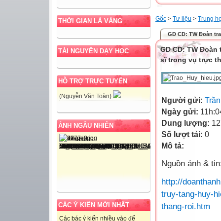
Gốc
>
Tư liệu
>
Trung h
THỜI GIAN LÀ VÀNG
GD CD: TW Đoàn trao 
GD CD: TW Đoàn tr
TÀI NGUYÊN DẠY HỌC
sĩ trong vụ trực t
HỖ TRỢ TRỰC TUYẾN
(Nguyễn Văn Toàn)
Người gửi:
Trần
Ngày gửi:
11h:0
Dung lượng:
12
ẢNH NGẪU NHIÊN
Số lượt tải:
0
Mô tả:
Nguồn ảnh & tin
http://doanthan
truy-tang-huy-h
thang-roi.htm
CÁC Ý KIẾN MỚI NHẤT
Các bác ý kiến nhiều vào để