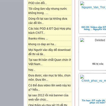
PGD còn đổi...
Tôi cũng làm vậy nhưng nước
không trong . ...
Dúng rồi tại sao lại không đưa
các đề lên...
GD CD: Video clip GT
Các bác PGD & ĐT Quỳ Hợp phụ
hùng ... Nguyễn Văn
trách CNTT...
thanks nhieu ...
khong co dap an ha...
Mọi Người vào đây để download
đề thi và tài...
Tại sao thì bản chất Quan chức ở
Đã bị xóa
Việt Nam...
hay...
Đưa được, vào mục tư liệu, chọn
môn. Đưa lên...
Có thể đưa video lên web này ko
ạ? Nếu...
tại sao 2012 rồi mà banner của
web vẫn chúc...
Tin học: GT cuộc thi
phục vũ môn”
Ghé thăm và chia sẻ! 20 đề thi