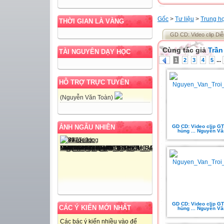
Gốc
>
Tư liệu
>
Trung h
THỜI GIAN LÀ VÀNG
GD CD: Video clip Diễ
Cùng tác giả
Trần
TÀI NGUYÊN DẠY HỌC
...
1
2
3
4
5
HỖ TRỢ TRỰC TUYẾN
(Nguyễn Văn Toàn)
GD CD: Video clip GT
ẢNH NGẪU NHIÊN
hùng ... Nguyễn Văn
GD CD: Video clip GT
CÁC Ý KIẾN MỚI NHẤT
hùng ... Nguyễn Văn
Các bác ý kiến nhiều vào để