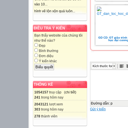
vào 10...
hình vẽ lộn xộn quá luôn...
ĐIỀU TRA Ý KIẾN
Bạn thấy website của chúng tôi
GD CD: GT giáo trình 
học đại cươn
như thế nào?
Đẹp
Bình thường
Đơn điệu
Ý kiến khác
Kích thước font
THỐNG KÊ
1054157
truy cập (
chi tiết
)
241
trong hôm nay
Đường dẫn
:
p
2043121
lượt xem
Gửi ý kiến
303
trong hôm nay
278
thành viên