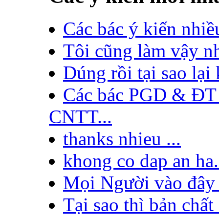
Các bác ý kiến nhiề
Tôi cũng làm vậy nh
Dúng rồi tại sao lại
Các bác PGD & ĐT 
CNTT...
thanks nhieu ...
khong co dap an ha.
Mọi Người vào đây đ
Tại sao thì bản chấ