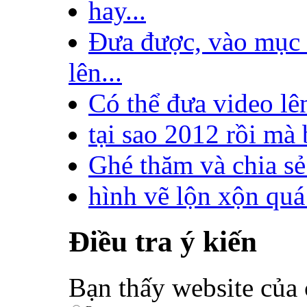
hay...
Đưa được, vào mục 
lên...
Có thể đưa video lê
tại sao 2012 rồi mà
Ghé thăm và chia sẻ!
hình vẽ lộn xộn quá 
Điều tra ý kiến
Bạn thấy website của 