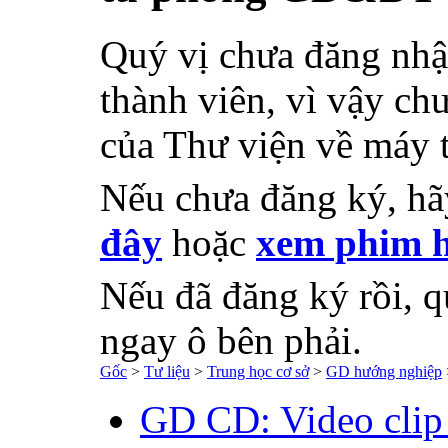
Quý vị chưa đăng nhậ
thành viên, vì vậy chư
của Thư viện về máy 
Nếu chưa đăng ký, h
đây
hoặc
xem phim h
Nếu đã đăng ký rồi, q
ngay ô bên phải.
Gốc
>
Tư liệu
>
Trung học cơ sở
>
GD hướng nghiệp
GD CD: Video clip 