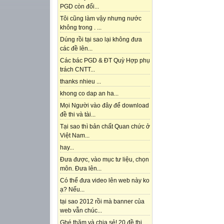
PGD còn đổi...
Tôi cũng làm vậy nhưng nước
không trong . ...
Dúng rồi tại sao lại không đưa
các đề lên...
Các bác PGD & ĐT Quỳ Hợp phụ
trách CNTT...
thanks nhieu ...
khong co dap an ha...
Mọi Người vào đây để download
đề thi và tài...
Tại sao thì bản chất Quan chức ở
Việt Nam...
hay...
Đưa được, vào mục tư liệu, chọn
môn. Đưa lên...
Có thể đưa video lên web này ko
ạ? Nếu...
tại sao 2012 rồi mà banner của
web vẫn chúc...
Ghé thăm và chia sẻ! 20 đề thi