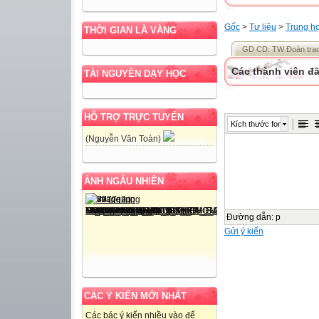
Gốc
>
Tư liệu
>
Trung h
THỜI GIAN LÀ VÀNG
GD CD: TW Đoàn trao v
Các thành viên đã
TÀI NGUYÊN DẠY HỌC
HỖ TRỢ TRỰC TUYẾN
Kích thước font
(Nguyễn Văn Toàn)
ẢNH NGẪU NHIÊN
Đường dẫn
:
p
Gửi ý kiến
CÁC Ý KIẾN MỚI NHẤT
Các bác ý kiến nhiều vào để