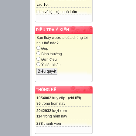
vào 10...
hình vẽ lộn xộn quá luôn...
ĐIỀU TRA Ý KIẾN
Bạn thấy website của chúng tôi
như thế nào?
Đẹp
Bình thường
Đơn điệu
Ý kiến khác
THỐNG KÊ
1054002
truy cập (
chi tiết
)
86
trong hôm nay
2042932
lượt xem
114
trong hôm nay
278
thành viên