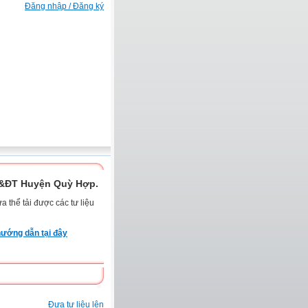
Đăng nhập / Đăng ký
D&ĐT Huyện Quỳ Hợp.
 thể tải được các tư liệu
ướng dẫn tại đây
Đưa tư liệu lên