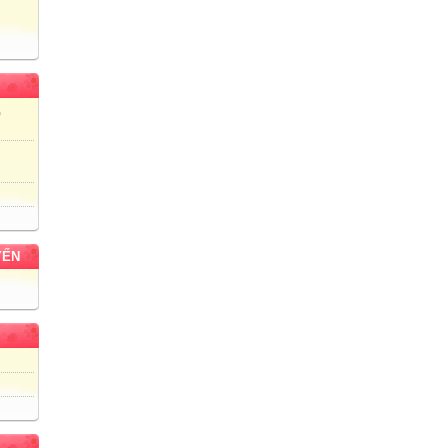
)
YẾN