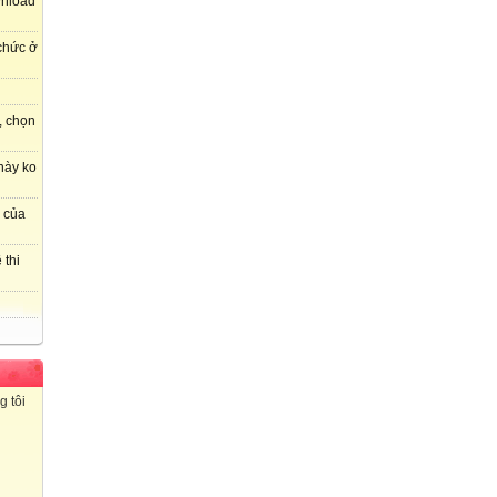
wnload
 chức ở
, chọn
này ko
r của
 thi
g tôi