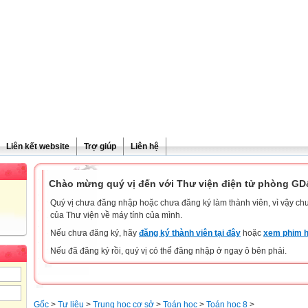
Liên kết website
Trợ giúp
Liên hệ
Chào mừng quý vị đến với Thư viện điện tử phòng G
Quý vị chưa đăng nhập hoặc chưa đăng ký làm thành viên, vì vậy chưa
của Thư viện về máy tính của mình.
Nếu chưa đăng ký, hãy
đăng ký thành viên tại đây
hoặc
xem phim h
Nếu đã đăng ký rồi, quý vị có thể đăng nhập ở ngay ô bên phải.
Gốc
>
Tư liệu
>
Trung học cơ sở
>
Toán học
>
Toán học 8
>