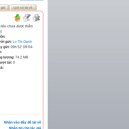
 giả
Lịch sử tải về
 liệu chưa được thẩm
h
)
ồn:
ời gửi:
Lo Thị Oanh
y gửi:
09h:52' 09-04-
4
g lượng:
74.2 MB
lượt tải:
0
tả:
Nhấn vào đây để tải về
Nhắn tin cho tác giả