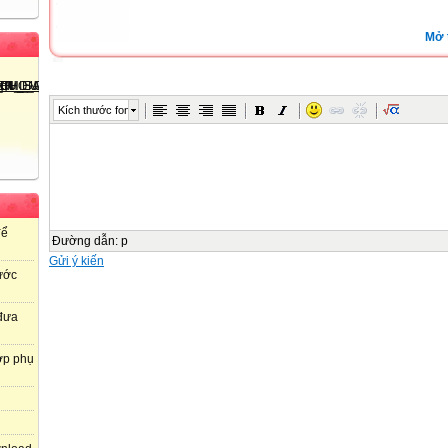
Mở 
Kích thước font
để
Đường dẫn
:
p
Gửi ý kiến
ước
 đưa
ợp phụ