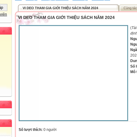
VI DEO THAM GIA GIỚI THIỆU SÁCH NĂM 2024
Cùng tác
viên
VI DEO THAM GIA GIỚI THIỆU SÁCH NĂM 2024
(
Tài
địn
Ngu
Ngư
Ngà
202
Dun
Số 
Mô 
Số lượt thích:
0 người