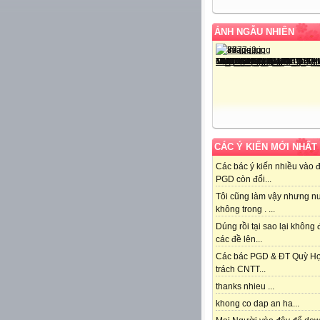
ẢNH NGẪU NHIÊN
CÁC Ý KIẾN MỚI NHẤT
Các bác ý kiến nhiều vào 
PGD còn đổi...
Tôi cũng làm vậy nhưng n
không trong . ...
Dúng rồi tại sao lại không
các đề lên...
Các bác PGD & ĐT Quỳ H
trách CNTT...
thanks nhieu ...
khong co dap an ha...