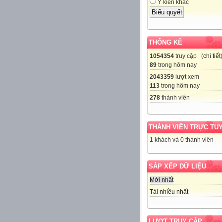
Ý kiến khác
THỐNG KÊ
1054354
truy cập (
chi tiết
89
trong hôm nay
2043359
lượt xem
113
trong hôm nay
278
thành viên
THÀNH VIÊN TRỰC TU
1 khách và 0 thành viên
SẮP XẾP DỮ LIỆU
Mới nhất
Tải nhiều nhất
LƯỢT TRUY CẬP