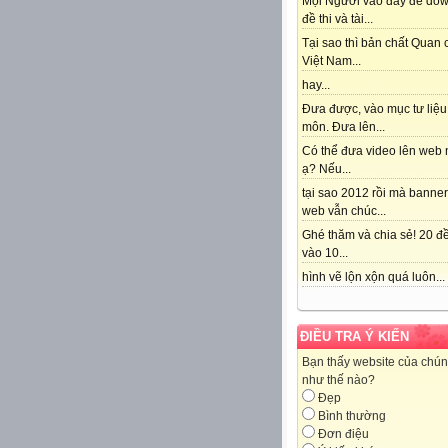
Mọi Người vào đây để do
đề thi và tài...
Tại sao thì bản chất Quan
Việt Nam...
hay...
Đưa được, vào mục tư liệu
môn. Đưa lên...
Có thể đưa video lên web 
ạ? Nếu...
tại sao 2012 rồi mà banne
web vẫn chúc...
Ghé thăm và chia sẻ! 20 đề
vào 10...
hình vẽ lộn xộn quá luôn...
ĐIỀU TRA Ý KIẾN
Bạn thấy website của chún
như thế nào?
Đẹp
Bình thường
Đơn điệu