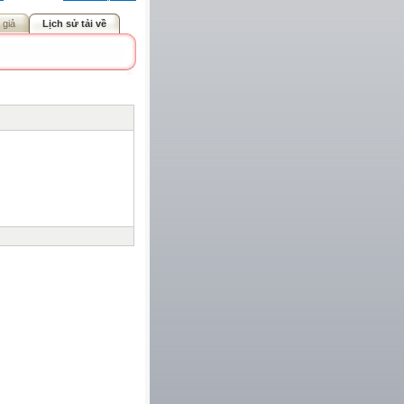
 giả
Lịch sử tải về