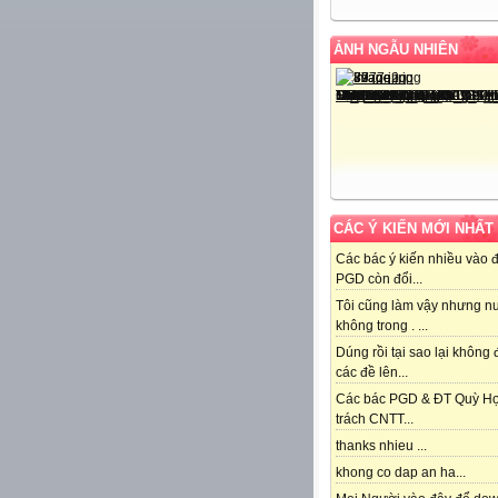
ẢNH NGẪU NHIÊN
CÁC Ý KIẾN MỚI NHẤT
Các bác ý kiến nhiều vào 
PGD còn đổi...
Tôi cũng làm vậy nhưng n
không trong . ...
Dúng rồi tại sao lại không
các đề lên...
Các bác PGD & ĐT Quỳ H
trách CNTT...
thanks nhieu ...
khong co dap an ha...