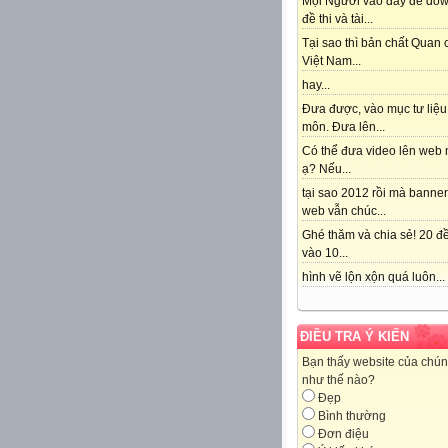
Mọi Người vào đây để do
đề thi và tài...
Tại sao thì bản chất Quan
Việt Nam...
hay...
Đưa được, vào mục tư liệu
môn. Đưa lên...
Có thể đưa video lên web 
ạ? Nếu...
tại sao 2012 rồi mà banne
web vẫn chúc...
Ghé thăm và chia sẻ! 20 đề
vào 10...
hình vẽ lộn xộn quá luôn...
ĐIỀU TRA Ý KIẾN
Bạn thấy website của chún
như thế nào?
Đẹp
Bình thường
Đơn điệu