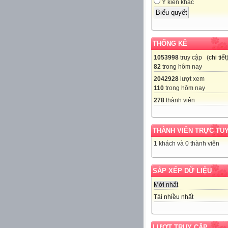
Ý kiến khác
THỐNG KÊ
1053998
truy cập (
chi tiết
82
trong hôm nay
2042928
lượt xem
110
trong hôm nay
278
thành viên
THÀNH VIÊN TRỰC TU
1 khách và 0 thành viên
SẮP XẾP DỮ LIỆU
Mới nhất
Tải nhiều nhất
LƯỢT TRUY CẬP