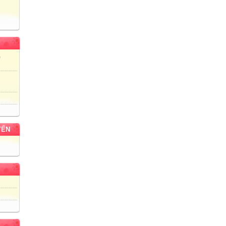
)
YẾN