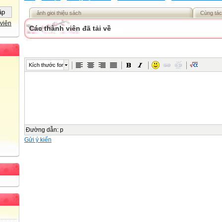
ảnh gioi thiệu sách
Cùng tác
viên
Các thành viên đã tải về
Kích thước font
Đường dẫn
:
p
Gửi ý kiến