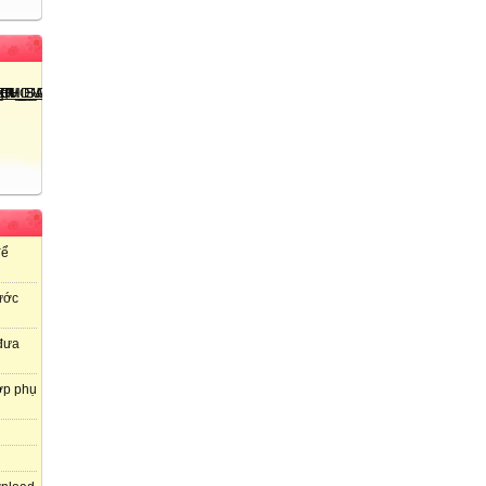
để
ước
 đưa
ợp phụ