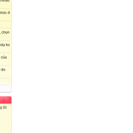
wnload
 chức ở
, chọn
này ko
r của
 thi
g tôi