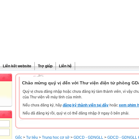
Liên kết website
Trợ giúp
Liên hệ
Chào mừng quý vị đến với Thư viện điện tử phòng G
Quý vị chưa đăng nhập hoặc chưa đăng ký làm thành viên, vì vậy chưa
của Thư viện về máy tính của mình.
Nếu chưa đăng ký, hãy
đăng ký thành viên tại đây
hoặc
xem phim h
Nếu đã đăng ký rồi, quý vị có thể đăng nhập ở ngay ô bên phải.
Gốc
>
Tư liệu
>
Trung học cơ sở
>
GDCD - GDNGLL
>
GDCD - GDNGLL 