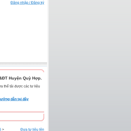
Đăng nhập / Đăng ký
D&ĐT Huyện Quỳ Hợp.
 thể tải được các tư liệu
ướng dẫn tại đây
6
>
Đưa tư liệu lên