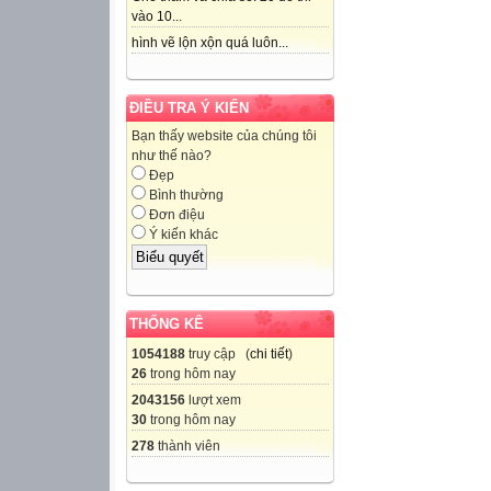
vào 10...
hình vẽ lộn xộn quá luôn...
ĐIỀU TRA Ý KIẾN
Bạn thấy website của chúng tôi
như thế nào?
Đẹp
Bình thường
Đơn điệu
Ý kiến khác
THỐNG KÊ
1054188
truy cập (
chi tiết
)
26
trong hôm nay
2043156
lượt xem
30
trong hôm nay
278
thành viên