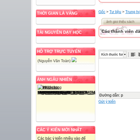
Gốc
>
Tư liệu
>
Trung h
THỜI GIAN LÀ VÀNG
ảnh gioi thiệu sách
Các thành viên đã
TÀI NGUYÊN DẠY HỌC
HỖ TRỢ TRỰC TUYẾN
Kích thước font
(Nguyễn Văn Toàn)
ẢNH NGẪU NHIÊN
Đường dẫn
:
p
Gửi ý kiến
CÁC Ý KIẾN MỚI NHẤT
Các bác ý kiến nhiều vào để