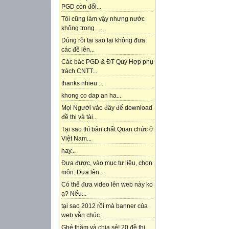
PGD còn đổi...
Tôi cũng làm vậy nhưng nước
không trong . ...
Dúng rồi tại sao lại không đưa
các đề lên...
Các bác PGD & ĐT Quỳ Hợp phụ
trách CNTT...
thanks nhieu ...
khong co dap an ha...
Mọi Người vào đây để download
đề thi và tài...
Tại sao thì bản chất Quan chức ở
Việt Nam...
hay...
Đưa được, vào mục tư liệu, chọn
môn. Đưa lên...
Có thể đưa video lên web này ko
ạ? Nếu...
tại sao 2012 rồi mà banner của
web vẫn chúc...
Ghé thăm và chia sẻ! 20 đề thi