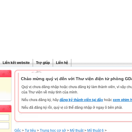
Liên kết website
Trợ giúp
Liên hệ
Chào mừng quý vị đến với Thư viện điện tử phòng G
Quý vị chưa đăng nhập hoặc chưa đăng ký làm thành viên, vì vậy chưa
của Thư viện về máy tính của mình.
Nếu chưa đăng ký, hãy
đăng ký thành viên tại đây
hoặc
xem phim h
Nếu đã đăng ký rồi, quý vị có thể đăng nhập ở ngay ô bên phải.
Gốc
>
Tư liệu
>
Trung học cơ sở
>
Mỹ thuật
>
Mỹ thuật 6
>