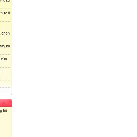
wnload
 chức ở
, chọn
này ko
r của
 thi
g tôi