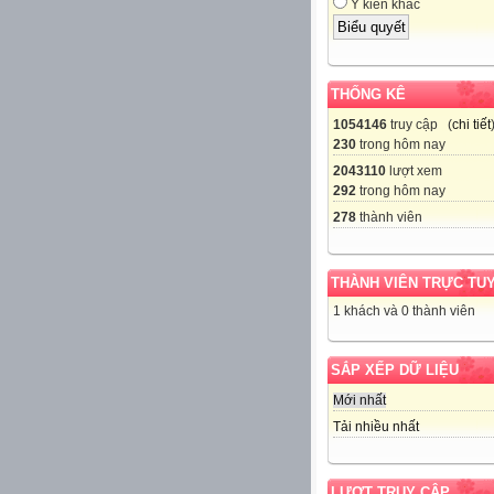
Ý kiến khác
THỐNG KÊ
1054146
truy cập (
chi tiết
230
trong hôm nay
2043110
lượt xem
292
trong hôm nay
278
thành viên
THÀNH VIÊN TRỰC TU
1 khách và 0 thành viên
SẮP XẾP DỮ LIỆU
Mới nhất
Tải nhiều nhất
LƯỢT TRUY CẬP