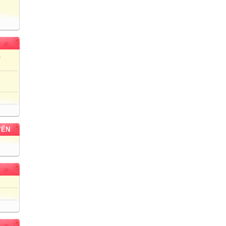
)
YẾN