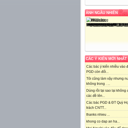
ẢNH NGẪU NHIÊN
CÁC Ý KIẾN MỚI NHẤT
Các bác ý kiến nhiều vào 
PGD còn đổi...
Tôi cũng làm vậy nhưng n
không trong . ...
Dúng rồi tại sao lại không
các đề lên...
Các bác PGD & ĐT Quỳ H
trách CNTT...
thanks nhieu ...
khong co dap an ha...