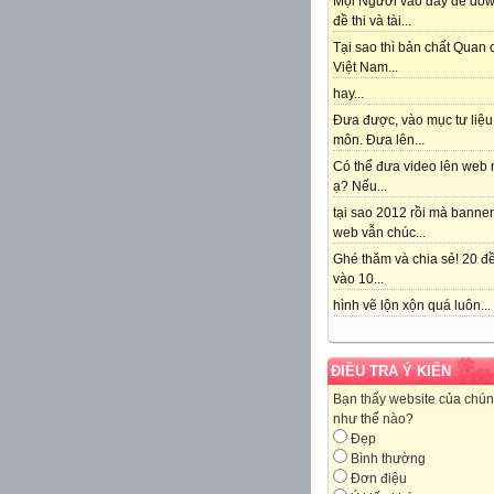
Mọi Người vào đây để do
đề thi và tài...
Tại sao thì bản chất Quan
Việt Nam...
hay...
Đưa được, vào mục tư liệu
môn. Đưa lên...
Có thể đưa video lên web 
ạ? Nếu...
tại sao 2012 rồi mà banne
web vẫn chúc...
Ghé thăm và chia sẻ! 20 đề
vào 10...
hình vẽ lộn xộn quá luôn...
ĐIỀU TRA Ý KIẾN
Bạn thấy website của chún
như thế nào?
Đẹp
Bình thường
Đơn điệu