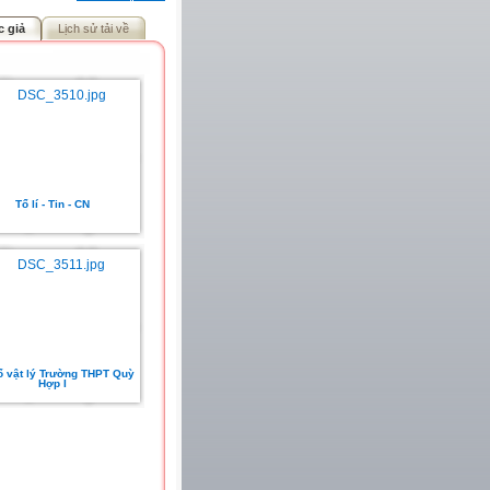
c giả
Lịch sử tải về
Tổ lí - Tin - CN
ổ vật lý Trường THPT Quỳ
Hợp I