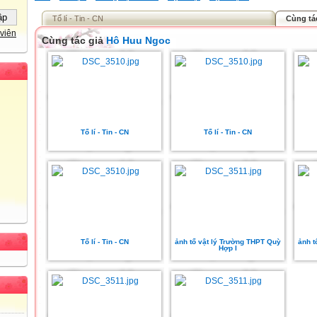
Tổ lí - Tin - CN
Cùng tá
viên
Cùng tác giả
Hô Huu Ngoc
Tổ lí - Tin - CN
Tổ lí - Tin - CN
Tổ lí - Tin - CN
ảnh tổ vật lý Trường THPT Quỳ
ảnh t
Hợp I