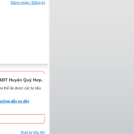
Đăng nhập / Đăng ký
D&ĐT Huyện Quỳ Hợp.
 thể tải được các tư liệu
ướng dẫn tại đây
Đưa tư liệu lên