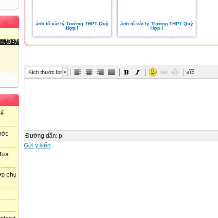
ảnh tổ vật lý Trường THPT Quỳ
ảnh tổ vật lý Trường THPT Quỳ
Hợp I
Hợp I
Kích thước font
để
ước
Đường dẫn
:
p
Gửi ý kiến
 đưa
ợp phụ