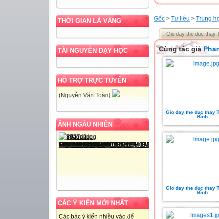
Gốc
>
Tư liệu
>
Trung h
THỜI GIAN LÀ VÀNG
Gio day the duc thay
Cùng tác giả
Pha
TÀI NGUYÊN DẠY HỌC
HỖ TRỢ TRỰC TUYẾN
(Nguyễn Văn Toàn)
Gio day the duc thay 
Bình
ẢNH NGẪU NHIÊN
Gio day the duc thay 
Bình
CÁC Ý KIẾN MỚI NHẤT
Các bác ý kiến nhiều vào để