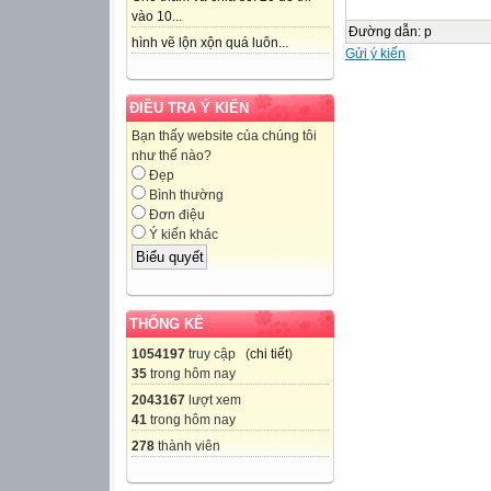
vào 10...
Đường dẫn
:
p
hình vẽ lộn xộn quá luôn...
Gửi ý kiến
ĐIỀU TRA Ý KIẾN
Bạn thấy website của chúng tôi
như thế nào?
Đẹp
Bình thường
Đơn điệu
Ý kiến khác
THỐNG KÊ
1054197
truy cập (
chi tiết
)
35
trong hôm nay
2043167
lượt xem
41
trong hôm nay
278
thành viên