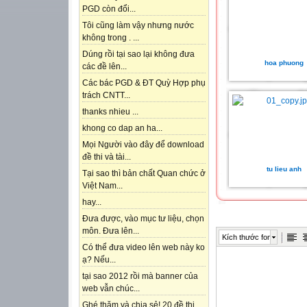
PGD còn đổi...
Tôi cũng làm vậy nhưng nước
không trong . ...
Dúng rồi tại sao lại không đưa
hoa phuong
các đề lên...
Các bác PGD & ĐT Quỳ Hợp phụ
trách CNTT...
thanks nhieu ...
khong co dap an ha...
Mọi Người vào đây để download
đề thi và tài...
tu lieu anh
Tại sao thì bản chất Quan chức ở
Việt Nam...
hay...
Đưa được, vào mục tư liệu, chọn
môn. Đưa lên...
Kích thước font
Có thể đưa video lên web này ko
ạ? Nếu...
tại sao 2012 rồi mà banner của
web vẫn chúc...
Ghé thăm và chia sẻ! 20 đề thi