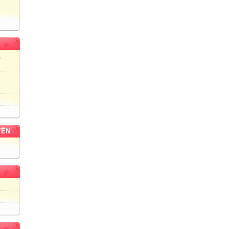
)
YẾN