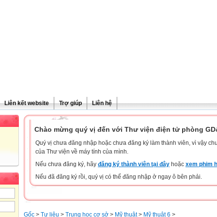
Liên kết website
Trợ giúp
Liên hệ
Chào mừng quý vị đến với Thư viện điện tử phòng G
Quý vị chưa đăng nhập hoặc chưa đăng ký làm thành viên, vì vậy chưa
của Thư viện về máy tính của mình.
Nếu chưa đăng ký, hãy
đăng ký thành viên tại đây
hoặc
xem phim h
Nếu đã đăng ký rồi, quý vị có thể đăng nhập ở ngay ô bên phải.
Gốc
>
Tư liệu
>
Trung học cơ sở
>
Mỹ thuật
>
Mỹ thuật 6
>