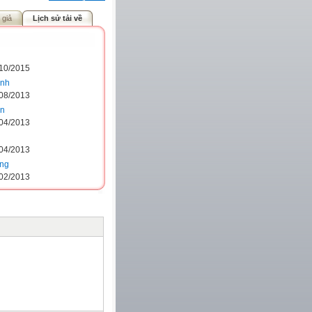
 giả
Lịch sử tải về
/10/2015
inh
/08/2013
ên
/04/2013
/04/2013
ng
/02/2013