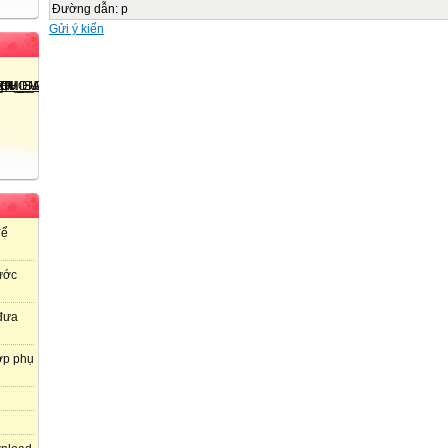
Đường dẫn
:
p
Gửi ý kiến
để
ước
 đưa
ợp phụ