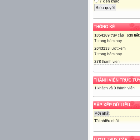
Ý kiến khác
THỐNG KÊ
1054169
truy cập (
chi tiết
7
trong hôm nay
2043133
lượt xem
7
trong hôm nay
278
thành viên
THÀNH VIÊN TRỰC TU
1 khách và 0 thành viên
SẮP XẾP DỮ LIỆU
Mới nhất
Tải nhiều nhất
LƯỢT TRUY CẬP