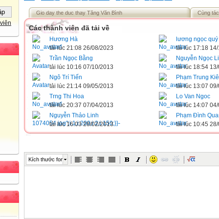
Gio day the duc thay Tăng Văn Bình
Cùng tác
viên
Các thành viên đã tải về
Hương Hà
lương ngọc quý
tải lúc 21:08 26/08/2023
tải lúc 17:18 14
Trần Ngọc Bằng
Nguyễn Ngọc L
tải lúc 10:16 07/10/2013
tải lúc 18:54 13
Ngô Trí Tiến
Phạm Trung Ki
tải lúc 21:14 09/05/2013
tải lúc 13:07 09
Trng Thi Hoa
Lo Van Ngoc
tải lúc 20:37 07/04/2013
tải lúc 14:07 04
Nguyễn Thảo Linh
Phạm Đình Qua
tải lúc 16:03 28/02/2013
tải lúc 10:45 28
Kích thước font