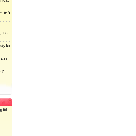
wnload
 chức ở
, chọn
này ko
r của
 thi
g tôi