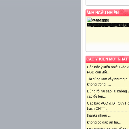
ẢNH NGẪU NHIÊN
CÁC Ý KIẾN MỚI NHẤT
Các bác ý kiến nhiều vào 
PGD còn đổi...
Tôi cũng làm vậy nhưng n
không trong . ...
Dúng rồi tại sao lại không
các đề lên...
Các bác PGD & ĐT Quỳ H
trách CNTT...
thanks nhieu ...
khong co dap an ha...