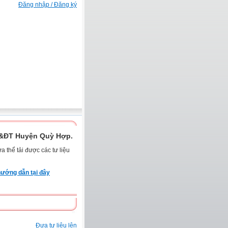
Đăng nhập / Đăng ký
D&ĐT Huyện Quỳ Hợp.
 thể tải được các tư liệu
ướng dẫn tại đây
Đưa tư liệu lên