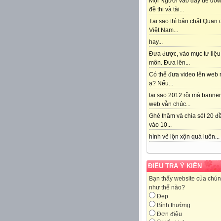
Mọi Người vào đây để do
đề thi và tài...
Tại sao thì bản chất Quan
Việt Nam...
hay...
Đưa được, vào mục tư liệu
môn. Đưa lên...
Có thể đưa video lên web 
ạ? Nếu...
tại sao 2012 rồi mà banne
web vẫn chúc...
Ghé thăm và chia sẻ! 20 đề
vào 10...
hình vẽ lộn xộn quá luôn...
ĐIỀU TRA Ý KIẾN
Bạn thấy website của chún
như thế nào?
Đẹp
Bình thường
Đơn điệu