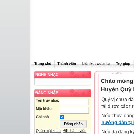
Trang chủ
Thành viên
Liên kết website
Trợ giúp
NGHE NHẠC
Chào mừng 
Huyện Quỳ 
ĐĂNG NHẬP
Quý vị chưa đă
Tên truy nhập
tải được các tư
Mật khẩu
Nếu chưa đăng
Ghi nhớ
hướng dẫn tại
Quên mật khẩu
ĐK thành viên
Nếu đã đăng ký 