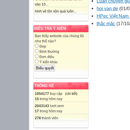
Luan chuyen gi
vào 10...
hoi van de
(01/0
hình vẽ lộn xộn quá luôn...
HPec Việt Nam -
thắc mắc
(17/10
ĐIỀU TRA Ý KIẾN
Bạn thấy website của chúng tôi
như thế nào?
Đẹp
Bình thường
Đơn điệu
Ý kiến khác
THỐNG KÊ
1054177
truy cập (
chi tiết
)
15
trong hôm nay
2043143
lượt xem
17
trong hôm nay
278
thành viên