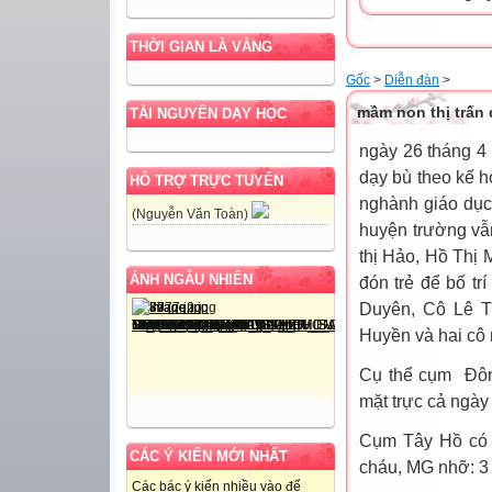
THỜI GIAN LÀ VÀNG
Gốc
>
Diễn đàn
>
mầm non thị trấn
TÀI NGUYÊN DẠY HỌC
ngày 26 tháng 4
dạy bù theo kế 
HỖ TRỢ TRỰC TUYẾN
nghành giáo dục
(Nguyễn Văn Toàn)
huyện trường vẫ
thị Hảo, Hồ Thị 
ẢNH NGẪU NHIÊN
đón trẻ để bố t
Duyên, Cô Lê T
Huyền và hai cô 
Cụ thể cụm Đôn
mặt trực cả ngày
Cụm Tây Hồ có 1
CÁC Ý KIẾN MỚI NHẤT
cháu, MG nhỡ: 3
Các bác ý kiến nhiều vào để