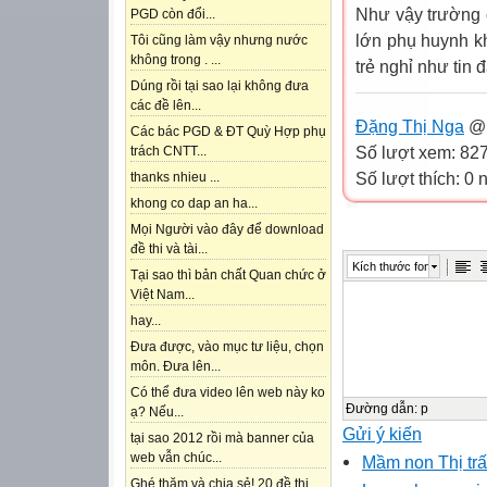
Như vậy trường 
PGD còn đổi...
lớn phụ huynh k
Tôi cũng làm vậy nhưng nước
không trong . ...
trẻ nghỉ như tin 
Dúng rồi tại sao lại không đưa
các đề lên...
Đặng Thị Nga
@ 
Các bác PGD & ĐT Quỳ Hợp phụ
Số lượt xem: 82
trách CNTT...
Số lượt thích: 0
thanks nhieu ...
khong co dap an ha...
Mọi Người vào đây để download
đề thi và tài...
Kích thước font
Tại sao thì bản chất Quan chức ở
Việt Nam...
hay...
Đưa được, vào mục tư liệu, chọn
môn. Đưa lên...
Có thể đưa video lên web này ko
Đường dẫn
:
p
ạ? Nếu...
Gửi ý kiến
tại sao 2012 rồi mà banner của
web vẫn chúc...
Mầm non Thị tr
Ghé thăm và chia sẻ! 20 đề thi