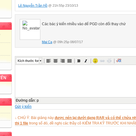
5A =
Lê Nguyễn Trần Hồ
@ 21h:55p 23/10/13
A =
Bài tập 3: Tính tổng:
B =
Các bác ý kiến nhiều vào để PGD còn đổi thay chứ
Giải:
áp dụng p2 khử liên tiếp như các VD trên.
)
Ta xét:
Mai Ca
@ 09h:25p 08/07/17
Tổng quát: Do đó:
B =
Kích thước font
Tổng quát:
Bài tập 4: Tính giá trị các biểu thức:
A =
YẾN
B =
Giải:
Ta có:
Đường dẫn
:
p
Gửi ý kiến
A =
b) Ta có:
↓ CHÚ Ý: Bài giảng này
được nén lại dưới dạng RAR và có thể chứa nhi
Biến đổi mẫu
thị 1 file
trong số đó, đề nghị các thầy cô KIỂM TRA KỸ TRƯỚC KHI NH
B =