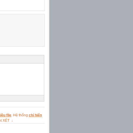
ều file
. Hệ thống
chỉ hiển
ẬN XÉT ↓