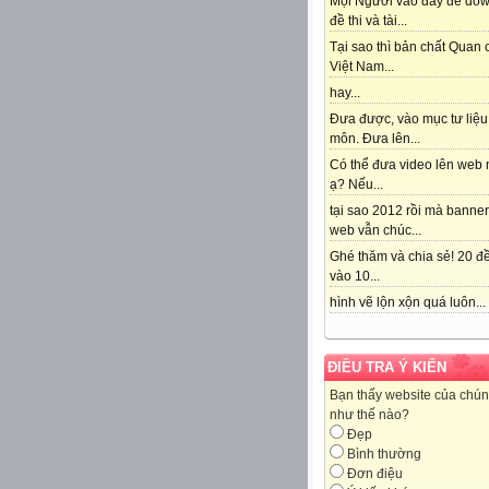
Mọi Người vào đây để do
đề thi và tài...
Tại sao thì bản chất Quan
Việt Nam...
hay...
Đưa được, vào mục tư liệu
môn. Đưa lên...
Có thể đưa video lên web 
ạ? Nếu...
tại sao 2012 rồi mà banne
web vẫn chúc...
Ghé thăm và chia sẻ! 20 đề
vào 10...
hình vẽ lộn xộn quá luôn...
ĐIỀU TRA Ý KIẾN
Bạn thấy website của chún
như thế nào?
Đẹp
Bình thường
Đơn điệu