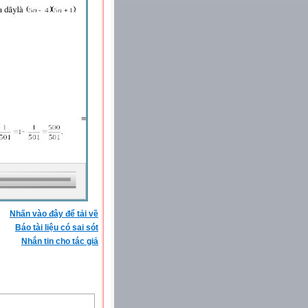
Nhấn vào đây để tải về
Báo tài liệu có sai sót
Nhắn tin cho tác giả