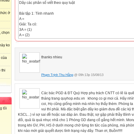
wnload
Dãy các phân số viết theo quy luật
 chức ở
Bài tập 1: Tính nhanh
A =
Giải: Ta có:
3A = (1)
, chọn
A = (2)
Lấy (1) trừ (2) ta được:
này ko
2A =
Do đó: A =
Bài tập 2: Tính tổng 100 số hạng đầu tiên của các dãy sau:
thanks nhieu
r của
a) b)
Giải:
 thi
a) Ta có:
Phạm Trịnh Thu Hằng
@ 09h:13p 15/08/13
Tổng quát:
Do đó:
A =
Các bác PGD & ĐT Quỳ Hợp phụ trách CNTT có lẽ là quên
b) Ta có:
tháng trang quyhop.edu.vn khong co gi moi cả. Hãy n
Số hạng thứ n của dãylà
coi, Họ cũng giống mình mà nhìn họ thấy thèm. Phòng ta
Tổng 100 số hạng đầu tiên của dãy là:
g tôi
vui thì phải. Mà đặc biệt gần đây ko giám đưa đề các kỳ 
A =
KSCL...) vì sợ sai đề hoặc sai đáp án. Đau thật, sợ gặp phải thầy Bình 
Nhận xét:
đối, quả là quá nhục nhã cho 1 Phòng GD đang cố gắng hết mình. Mon
trong khi GV, PH, HS ở dưới mong chờ từng tin tức của phòng, mà phòn
Tổng quát:
khi nào mới giải quyết được tình trạng này đây. Than ơi, Buồn!!!!!
Do đó: