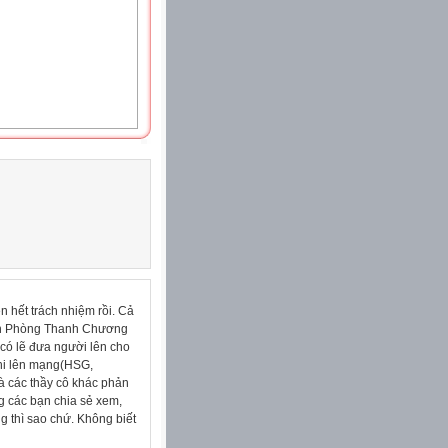
 hết trách nhiệm rồi. Cả
hìn Phòng Thanh Chương
 có lẽ đưa người lên cho
thi lên mạng(HSG,
và các thầy cô khác phản
g các bạn chia sẻ xem,
g thì sao chứ. Không biết