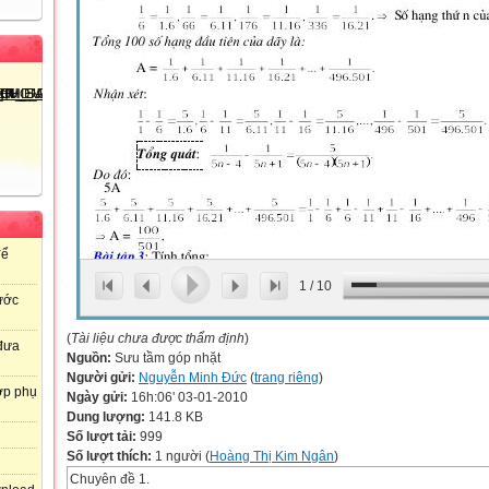
để
1
/
10
ước
(
Tài liệu chưa được thẩm định
)
 đưa
Nguồn:
Sưu tầm góp nhặt
Người gửi:
Nguyễn Minh Đức
(
trang riêng
)
ợp phụ
Ngày gửi:
16h:06' 03-01-2010
Dung lượng:
141.8 KB
Số lượt tải:
999
Số lượt thích:
1 người (
Hoàng Thị Kim Ngân
)
Chuyên đề 1.