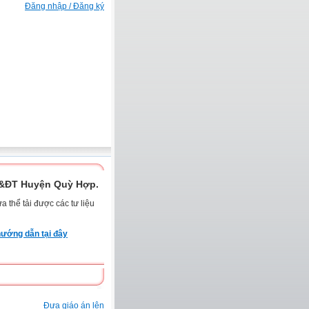
Đăng nhập / Đăng ký
D&ĐT Huyện Quỳ Hợp.
 thể tải được các tư liệu
ướng dẫn tại đây
Đưa giáo án lên