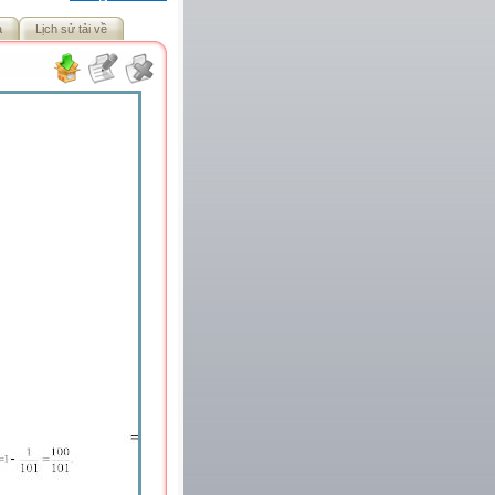
ả
Lịch sử tải về