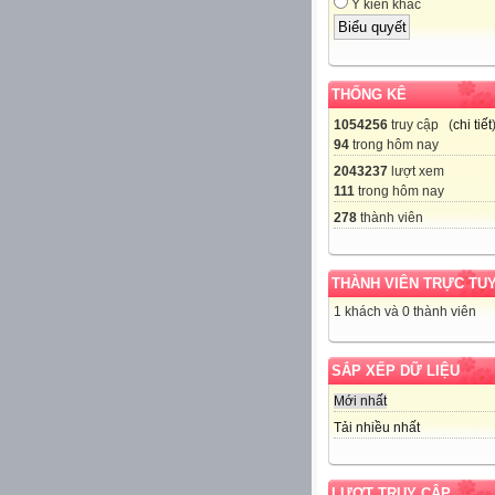
Ý kiến khác
THỐNG KÊ
1054256
truy cập (
chi tiết
94
trong hôm nay
2043237
lượt xem
111
trong hôm nay
278
thành viên
THÀNH VIÊN TRỰC TU
1 khách và 0 thành viên
SẮP XẾP DỮ LIỆU
Mới nhất
Tải nhiều nhất
LƯỢT TRUY CẬP