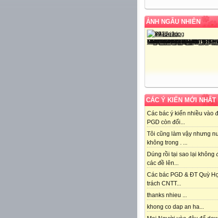
ẢNH NGẪU NHIÊN
CÁC Ý KIẾN MỚI NHẤT
Các bác ý kiến nhiều vào 
PGD còn đổi...
Tôi cũng làm vậy nhưng n
không trong . ...
Dúng rồi tại sao lại không
các đề lên...
Các bác PGD & ĐT Quỳ H
trách CNTT...
thanks nhieu ...
khong co dap an ha...