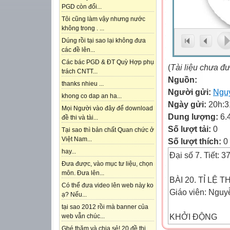
PGD còn đổi...
Tôi cũng làm vậy nhưng nước
không trong . ...
Dúng rồi tại sao lại không đưa
các đề lên...
Các bác PGD & ĐT Quỳ Hợp phụ
(
Tài liệu chưa đ
trách CNTT...
Nguồn:
thanks nhieu ...
Người gửi:
Ngu
khong co dap an ha...
Ngày gửi:
20h:3
Mọi Người vào đây để download
Dung lượng:
6.
đề thi và tài...
Số lượt tải:
0
Tại sao thì bản chất Quan chức ở
Việt Nam...
Số lượt thích:
0
hay...
Đại số 7. Tiết: 3
Đưa được, vào mục tư liệu, chọn
môn. Đưa lên...
BÀI 20. TỈ LỆ 
Có thể đưa video lên web này ko
Giáo viên: Ngu
ạ? Nếu...
tại sao 2012 rồi mà banner của
KHỞI ĐỘNG
web vẫn chúc...
Cờ đỏ sao vàng 
Ghé thăm và chia sẻ! 20 đề thi