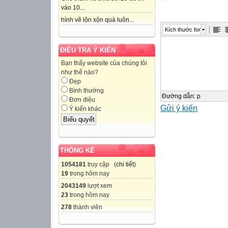
vào 10...
Nam. Lá cờ có
hình vẽ lộn xộn quá luôn...
dạng một hình c
Kích thước font
nằm ở
chính giữa.
ĐIỀU TRA Ý KIẾN
Nếu tìm hiểu kĩ 
Bạn thấy website của chúng tôi
nhỏ thì các lá c
như thế nào?
Đẹp
về kích thước. Đ
Bình thường
Đường dẫn
:
p
Đơn điệu
Gửi ý kiến
Requireme
Ý kiến khác
nts
CHƯƠNG VI:
THỐNG KÊ
TỈ LỆ THỨC VÀ
1054181
truy cập (
chi tiết
)
BÀI 20: TỈ LỆ 
19
trong hôm nay
2043149
lượt xem
NỘI DUNG BÀI
23
trong hôm nay
01
278
thành viên