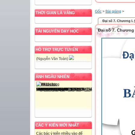
Gốc
>
Bài giảng
>
THỜI GIAN LÀ VÀNG
Đại số 7. Chương I. §
Đại số 7. Chương I
TÀI NGUYÊN DẠY HỌC
HỖ TRỢ TRỰC TUYẾN
(Nguyễn Văn Toàn)
ẢNH NGẪU NHIÊN
CÁC Ý KIẾN MỚI NHẤT
Các bác ý kiến nhiều vào để