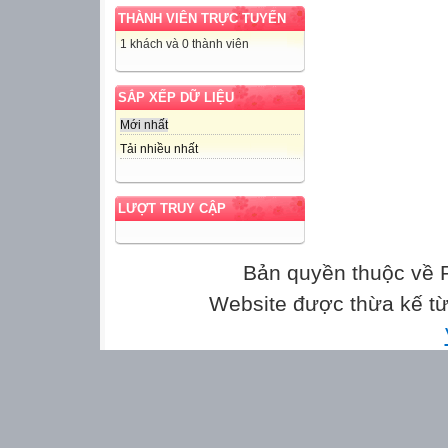
Tỉ lệ thức
THÀNH VIÊN TRỰC TUYẾN
1 khách và 0 thành viên
02
SẮP XẾP DỮ LIỆU
Tính chất của tỉ 
Mới nhất
01
Tải nhiều nhất
Tỉ lệ thức
LƯỢT TRUY CẬP
HĐ 1:
Bản quyền thuộc về
THẢO LUẬN N
Website được thừa kế t
Lá quốc kì cắm t
chiều dài 9m. Lá 
0,8m;
chiều dài 1,2m.
a) Tính tỉ số giữ