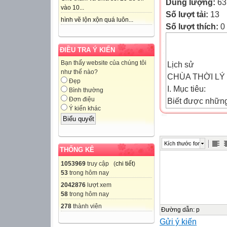
Dung lượng:
63
vào 10...
Số lượt tải:
13
hình vẽ lộn xộn quá luôn...
Số lượt thích:
0
ĐIỀU TRA Ý KIẾN
Bạn thấy website của chúng tôi
Lịch sử
như thế nào?
CHÙA THỜI LÝ
Đẹp
I. Mục tiêu:
Bình thường
Đơn điệu
Biết được những 
Ý kiến khác
+ Nhiều vua thời
+ Thời Lý, chùa
+ Nhiều nhà sư đ
Kích thước font
II. Đồ dùng dạy 
THỐNG KÊ
- Ảnh chụp phón
1053969
truy cập (
chi tiết
)
53
trong hôm nay
III. Các hoạt độ
2042876
lượt xem
*HĐ 1 : Kiểm tra 
58
trong hôm nay
*HĐ 2 : Giới thiệ
278
thành viên
*HĐ 3 : Đạo phật
Đường dẫn
:
p
Gửi ý kiến
- GV giới thiệu t