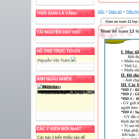
Gốc
>
Giáo án
>
Tiểu họ
THỜI GIAN LÀ VÀNG
Giao an tuan 12 lop 
Giao an tuan 12 l
TÀI NGUYÊN DẠY HỌC
HỖ TRỢ TRỰC TUYẾN
(Nguyễn Văn Toàn)
ẢNH NGẪU NHIÊN
CÁC Ý KIẾN MỚI NHẤT
Các bác ý kiến nhiều vào để