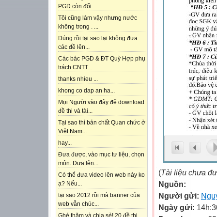
PGD còn đổi...
Tôi cũng làm vậy nhưng nước
không trong . ...
Dúng rồi tại sao lại không đưa
các đề lên...
Các bác PGD & ĐT Quỳ Hợp phụ
trách CNTT...
thanks nhieu ...
khong co dap an ha...
Mọi Người vào đây để download
đề thi và tài...
Tại sao thì bản chất Quan chức ở
Việt Nam...
hay...
Đưa được, vào mục tư liệu, chọn
môn. Đưa lên...
(
Tài liệu chưa đ
Có thể đưa video lên web này ko
Nguồn:
ạ? Nếu...
Người gửi:
Ngu
tại sao 2012 rồi mà banner của
web vẫn chúc...
Ngày gửi:
14h:3
Ghé thăm và chia sẻ! 20 đề thi