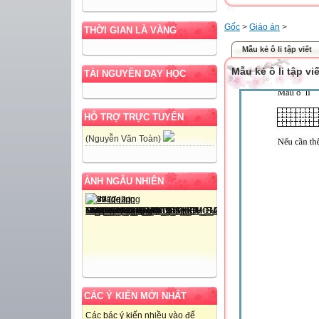
Gốc
>
Giáo án
>
THỜI GIAN LÀ VÀNG
Mẫu kẻ ô li tập viết
Mẫu kẻ ô li tập viế
TÀI NGUYÊN DẠY HỌC
HỖ TRỢ TRỰC TUYẾN
(Nguyễn Văn Toàn)
ẢNH NGẪU NHIÊN
CÁC Ý KIẾN MỚI NHẤT
Các bác ý kiến nhiều vào để