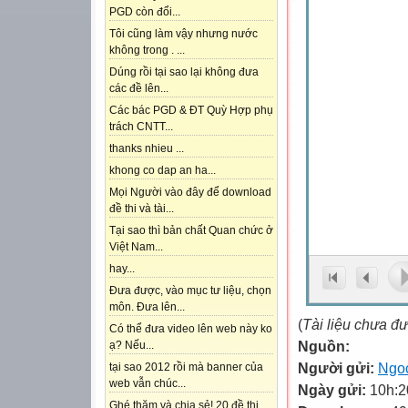
PGD còn đổi...
Tôi cũng làm vậy nhưng nước
không trong . ...
Dúng rồi tại sao lại không đưa
các đề lên...
Các bác PGD & ĐT Quỳ Hợp phụ
trách CNTT...
thanks nhieu ...
khong co dap an ha...
Mọi Người vào đây để download
đề thi và tài...
Tại sao thì bản chất Quan chức ở
Việt Nam...
hay...
Đưa được, vào mục tư liệu, chọn
môn. Đưa lên...
(
Tài liệu chưa đ
Có thể đưa video lên web này ko
Nguồn:
ạ? Nếu...
Người gửi:
Ngo
tại sao 2012 rồi mà banner của
web vẫn chúc...
Ngày gửi:
10h:2
Ghé thăm và chia sẻ! 20 đề thi