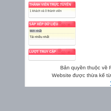

THÀNH VIÊN TRỰC TUYẾN

1 khách và 0 thành viên


SẮP XẾP DỮ LIỆU

Mới nhất

Tải nhiều nhất



LƯỢT TRUY CẬP


Bản quyền thuộc về

Website được thừa kế t






