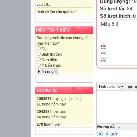
Dung lượng:
49
vào 10...
Số lượt tải:
84
hình vẽ lộn xộn quá luôn...
Số lượt thích:
0
Mẫu ô li
ĐIỀU TRA Ý KIẾN
Bạn thấy website của chúng tôi
như thế nào?

Đẹp

Bình thường
Đơn điệu

Ý kiến khác



Kích thước font

THỐNG KÊ

1053977
truy cập (
chi tiết
)
61
trong hôm nay

2042884
lượt xem

66
trong hôm nay

278
thành viên

Đường dẫn
:
p
Gửi ý kiến
