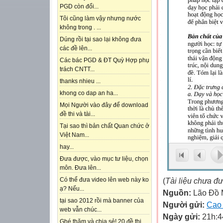
PGD còn đổi...
Tôi cũng làm vậy nhưng nước
không trong . ...
Dúng rồi tại sao lại không đưa
các đề lên...
Các bác PGD & ĐT Quỳ Hợp phụ
trách CNTT...
thanks nhieu ...
khong co dap an ha...
Mọi Người vào đây để download
đề thi và tài...
Tại sao thì bản chất Quan chức ở
Việt Nam...
hay...
Đưa được, vào mục tư liệu, chọn
môn. Đưa lên...
(
Tài liệu chưa đ
Có thể đưa video lên web này ko
ạ? Nếu...
Nguồn:
Lão Đồ
tại sao 2012 rồi mà banner của
Người gửi:
Cao
web vẫn chúc...
Ngày gửi:
21h:4
Ghé thăm và chia sẻ! 20 đề thi