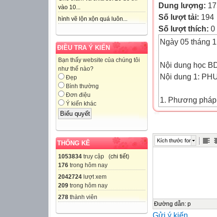
Dung lượng:
17
vào 10...
Số lượt tải:
194
hình vẽ lộn xộn quá luôn...
Số lượt thích:
0
Ngày 05 tháng 
ĐIỀU TRA Ý KIẾN
Bạn thấy website của chúng tôi
Nội dung học B
như thế nào?
Nội dung 1: 
Đẹp
Bình thường
Đơn điệu
1. Phương pháp 
Ý kiến khác
(PPDH tích cực)
chỉ những phươn
cực, chủ động, s
Kích thước font
THỐNG KÊ
được dùng với ng
1053834
truy cập (
chi tiết
)
động, thụ động c
176
trong hôm nay
cực hướng tới v
2042724
lượt xem
người học, nghĩa
209
trong hôm nay
chứ không phải l
278
thành viên
nhiên để dạy học
Đường dẫn
:
p
Gửi ý kiến
nhiều so với dạ