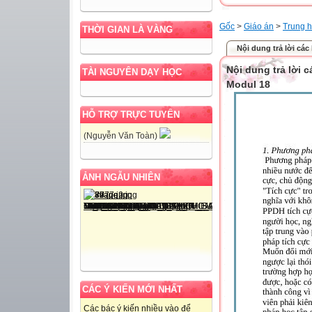
Gốc
>
Giáo án
>
Trung h
THỜI GIAN LÀ VÀNG
Nội dung trả lời các
Nội dung trả lời
TÀI NGUYÊN DẠY HỌC
Modul 18
HỖ TRỢ TRỰC TUYẾN
(Nguyễn Văn Toàn)
ẢNH NGẪU NHIÊN
CÁC Ý KIẾN MỚI NHẤT
Các bác ý kiến nhiều vào để