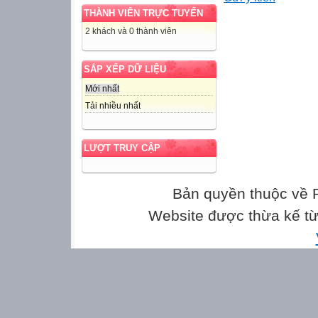
THÀNH VIÊN TRỰC TUYẾN
phải đổi mới các
2 khách và 0 thành viên
quen học tập củ
có trường hợp họ
viên chưa đáp ứ
SẮP XẾP DỮ LIỆU
dụng PPDH tích 
Mới nhất
ứng, vẫn quen với
Tải nhiều nhất
dùng cách dạy h
pháp học tập chủ
LƯỢT TRUY CẬP
phương pháp dạy
nhịp nhàng hoạt
vậy, việc dùng t
Bản quyền thuộc về
học thụ động".
Website được thừa kế t
Bản chất của ph
là làm cho người 
chiếm lĩnh tri th
phải từ trạng thá
Đồng thời có sự