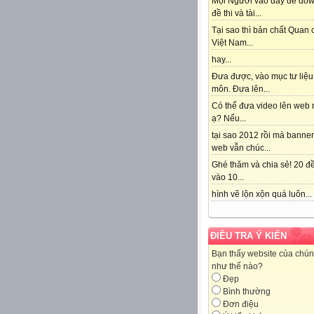
Mọi Người vào đây để do
đề thi và tài...
Tại sao thì bản chất Quan
Việt Nam...
hay...
Đưa được, vào mục tư liệu
môn. Đưa lên...
Có thể đưa video lên web 
ạ? Nếu...
tại sao 2012 rồi mà banne
web vẫn chúc...
Ghé thăm và chia sẻ! 20 đề
vào 10...
hình vẽ lộn xộn quá luôn...
ĐIỀU TRA Ý KIẾN
Bạn thấy website của chún
như thế nào?
Đẹp
Bình thường
Đơn điệu