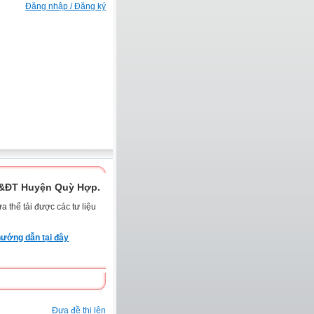
Đăng nhập / Đăng ký
D&ĐT Huyện Quỳ Hợp.
 thể tải được các tư liệu
ướng dẫn tại đây
Đưa đề thi lên