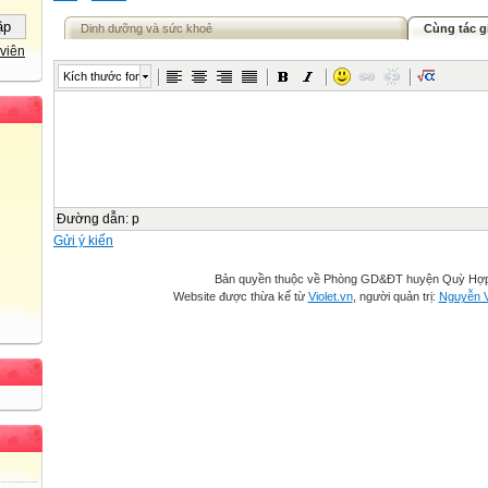
Dinh dưỡng và sức khoẻ
Cùng tác g
viên
Kích thước font
Đường dẫn
:
p
Gửi ý kiến
Bản quyền thuộc về Phòng GD&ĐT huyện Quỳ Hợ
Website được thừa kế từ
Violet.vn
, người quản trị:
Nguyễn 