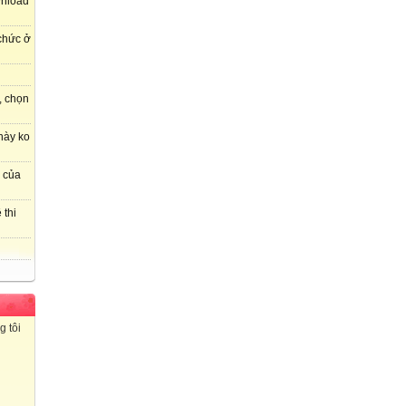
wnload
 chức ở
, chọn
này ko
r của
 thi
g tôi