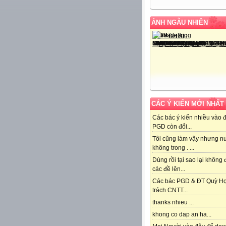
ẢNH NGẪU NHIÊN
CÁC Ý KIẾN MỚI NHẤT
Các bác ý kiến nhiều vào 
PGD còn đổi...
Tôi cũng làm vậy nhưng n
không trong . ...
Dúng rồi tại sao lại không
các đề lên...
Các bác PGD & ĐT Quỳ H
trách CNTT...
thanks nhieu ...
khong co dap an ha...