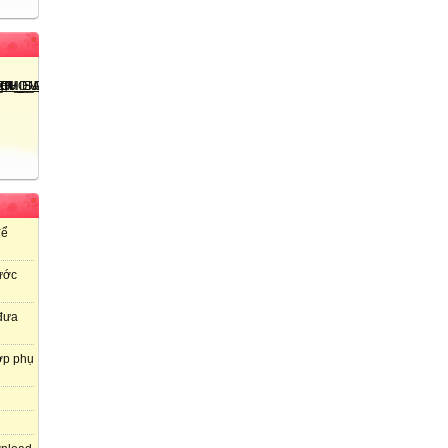
để
ước
 đưa
ợp phụ