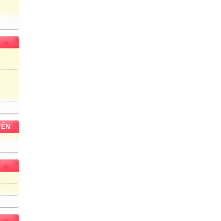
)
YẾN