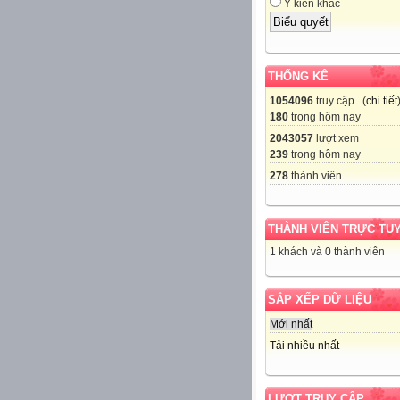
Ý kiến khác
THỐNG KÊ
1054096
truy cập (
chi tiết
180
trong hôm nay
2043057
lượt xem
239
trong hôm nay
278
thành viên
THÀNH VIÊN TRỰC TU
1 khách và 0 thành viên
SẮP XẾP DỮ LIỆU
Mới nhất
Tải nhiều nhất
LƯỢT TRUY CẬP