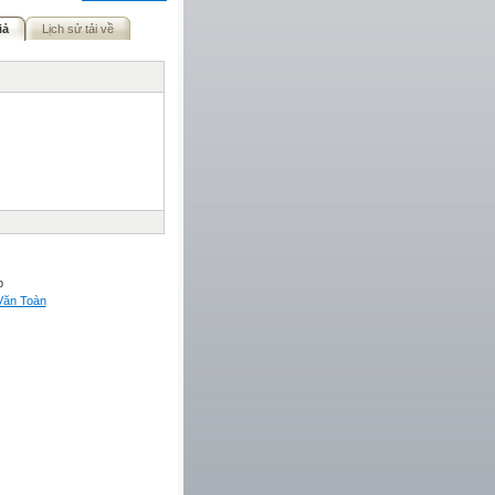
iả
Lịch sử tải về
p
Văn Toàn