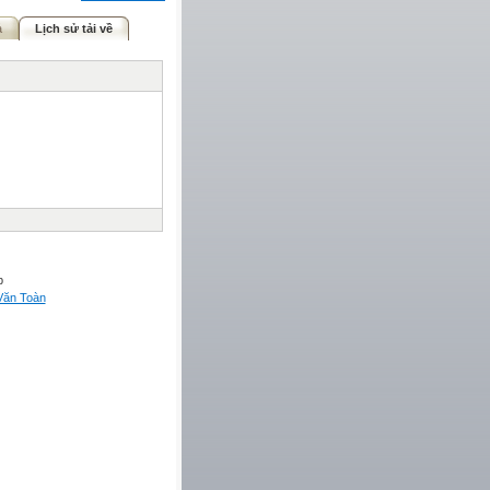
ả
Lịch sử tải về
p
Văn Toàn