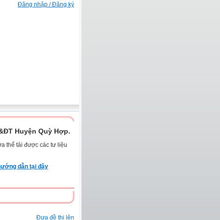
Đăng nhập / Đăng ký
D&ĐT Huyện Quỳ Hợp.
 thể tải được các tư liệu
ướng dẫn tại đây
Đưa đề thi lên