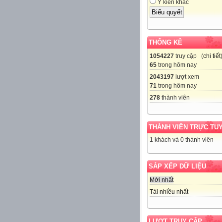
Ý kiến khác
THỐNG KÊ
1054227
truy cập (
chi tiết
65
trong hôm nay
2043197
lượt xem
71
trong hôm nay
278
thành viên
THÀNH VIÊN TRỰC TU
1 khách và 0 thành viên
SẮP XẾP DỮ LIỆU
Mới nhất
Tải nhiều nhất
LƯỢT TRUY CẬP