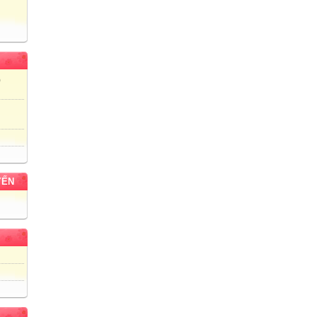
)
YẾN