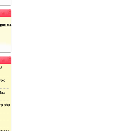
để
ước
 đưa
ợp phụ