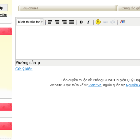
-tu-chua-l
Cùng tác gi
viên
Kích thước font
Đường dẫn
:
p
Gửi ý kiến
Bản quyền thuộc về Phòng GD&ĐT huyện Quỳ Hợ
Website được thừa kế từ
Violet.vn
, người quản trị:
Nguyễn 