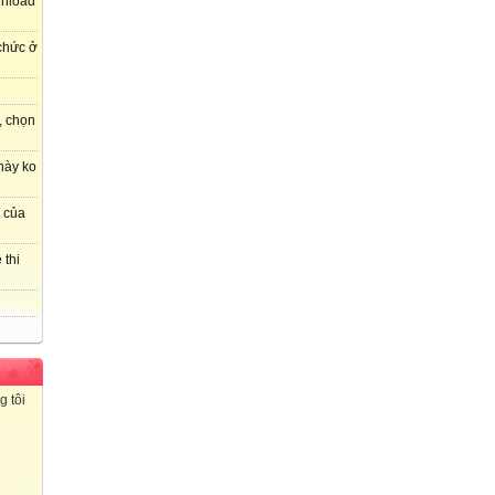
wnload
 chức ở
, chọn
này ko
r của
 thi
g tôi