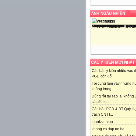
ẢNH NGẪU NHIÊN
CÁC Ý KIẾN MỚI NHẤT
Các bác ý kiến nhiều vào 
PGD còn đổi...
Tôi cũng làm vậy nhưng n
không trong . ...
Dúng rồi tại sao lại không
các đề lên...
Các bác PGD & ĐT Quỳ H
trách CNTT...
thanks nhieu ...
khong co dap an ha...