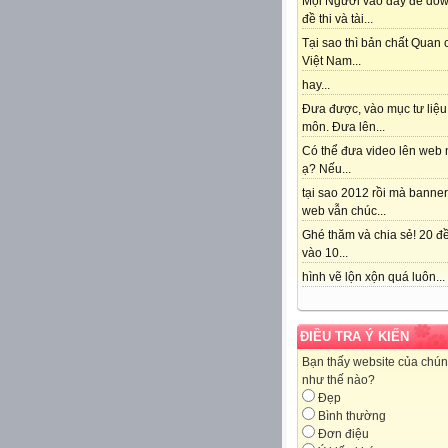
Mọi Người vào đây để do
đề thi và tài...
Tại sao thì bản chất Quan
Việt Nam...
hay...
Đưa được, vào mục tư liệu
môn. Đưa lên...
Có thể đưa video lên web 
ạ? Nếu...
tại sao 2012 rồi mà banne
web vẫn chúc...
Ghé thăm và chia sẻ! 20 đề
vào 10...
hình vẽ lộn xộn quá luôn...
ĐIỀU TRA Ý KIẾN
Bạn thấy website của chún
như thế nào?
Đẹp
Bình thường
Đơn điệu