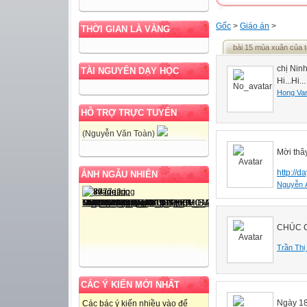
Gốc
>
Giáo án
>
THỜI GIAN LÀ VÀNG
bài 15 mùa xuân của t
chị Ninh
TÀI NGUYÊN DẠY HỌC
Hi...Hi...
Hong Va
HỖ TRỢ TRỰC TUYẾN
(Nguyễn Văn Toàn)
Mời thâ
http://
ẢNH NGẪU NHIÊN
Nguyễn 
CHÚC C
Trần Thị
CÁC Ý KIẾN MỚI NHẤT
Ngày 18
Các bác ý kiến nhiều vào để