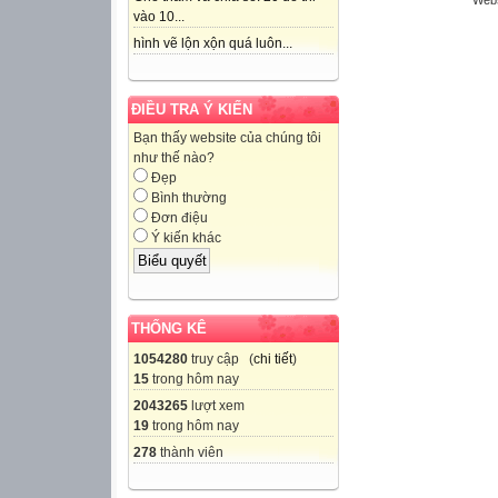
Webs
vào 10...
hình vẽ lộn xộn quá luôn...
ĐIỀU TRA Ý KIẾN
Bạn thấy website của chúng tôi
như thế nào?
Đẹp
Bình thường
Đơn điệu
Ý kiến khác
THỐNG KÊ
1054280
truy cập (
chi tiết
)
15
trong hôm nay
2043265
lượt xem
19
trong hôm nay
278
thành viên