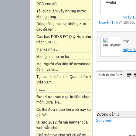
PGD còn đổi...
Tôi cũng làm vậy nhưng nước
không trong . ...
Ngày 18
Nguyễn Tình
@ 15h:30p 
Dúng rồi tại sao lại không đưa
các đề lên...
Các bác PGD & ĐT Quỳ Hợp phụ
hay
trách CNTT...
thanks nhieu ...
Huỳnh T
khong co dap an ha...
Mọi Người vào đây để download
đề thi và tài...
Kích thước font
Tại sao thì bản chất Quan chức ở
Việt Nam...
hay...
Đưa được, vào mục tư liệu, chọn
môn. Đưa lên...
Có thể đưa video lên web này ko
Đường dẫn
:
p
ạ? Nếu...
Gửi ý kiến
tại sao 2012 rồi mà banner của
web vẫn chúc...
Ghé thăm và chia sẻ! 20 đề thi