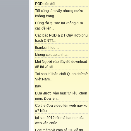
PGD còn đổi...
Tôi cũng làm vậy nhưng nước
không trong . ...
Dúng rồi tại sao lại không đưa
các đề lên...
Các bác PGD & ĐT Quỳ Hợp phụ
trách CNTT...
thanks nhieu ...
khong co dap an ha...
Mọi Người vào đây để download
đề thi và tài...
Tại sao thì bản chất Quan chức ở
Việt Nam...
hay...
Đưa được, vào mục tư liệu, chọn
môn. Đưa lên...
Có thể đưa video lên web này ko
ạ? Nếu...
tại sao 2012 rồi mà banner của
web vẫn chúc...
Ghé thăm và chia sẻ! 20 đề thi