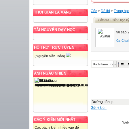
Gốc
>
Đề thi
>
Trung họ
THỜI GIAN LÀ VÀNG
kiểm tra 1 tiết 8 học k
TÀI NGUYÊN DẠY HỌC
tại sao
Gs Charl
HỖ TRỢ TRỰC TUYẾN
(Nguyễn Văn Toàn)
Kích thước font
ẢNH NGẪU NHIÊN
Đường dẫn
:
p
Gửi ý kiến
CÁC Ý KIẾN MỚI NHẤT
Webs
Các bác ý kiến nhiều vào để