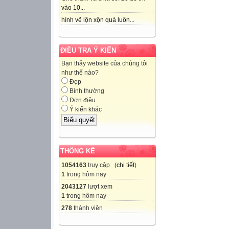
vào 10...
hình vẽ lộn xộn quá luôn...
ĐIỀU TRA Ý KIẾN
Bạn thấy website của chúng tôi
như thế nào?
Đẹp
Bình thường
Đơn điệu
Ý kiến khác
THỐNG KÊ
1054163
truy cập (
chi tiết
)
1
trong hôm nay
2043127
lượt xem
1
trong hôm nay
278
thành viên