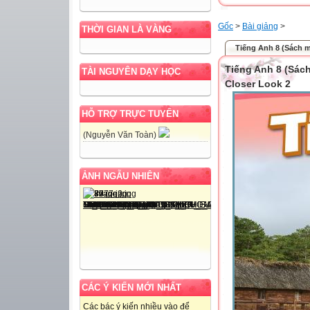
Gốc
>
Bài giảng
>
THỜI GIAN LÀ VÀNG
Tiếng Anh 8 (Sách mớ
Tiếng Anh 8 (Sách 
TÀI NGUYÊN DẠY HỌC
Closer Look 2
HỖ TRỢ TRỰC TUYẾN
(Nguyễn Văn Toàn)
ẢNH NGẪU NHIÊN
CÁC Ý KIẾN MỚI NHẤT
Các bác ý kiến nhiều vào để