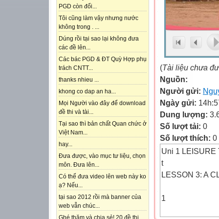
PGD còn đổi...
Tôi cũng làm vậy nhưng nước
không trong . ...
Dúng rồi tại sao lại không đưa
các đề lên...
Các bác PGD & ĐT Quỳ Hợp phụ
(
Tài liệu chưa đ
trách CNTT...
Nguồn:
thanks nhieu ...
Người gửi:
Ngu
khong co dap an ha...
Ngày gửi:
14h:5
Mọi Người vào đây để download
đề thi và tài...
Dung lượng:
3.
Tại sao thì bản chất Quan chức ở
Số lượt tải:
0
Việt Nam...
Số lượt thích:
0
hay...
Uni 1 LEISURE
Đưa được, vào mục tư liệu, chọn
t
môn. Đưa lên...
LESSON 3: A 
Có thể đưa video lên web này ko
ạ? Nếu...
1
tại sao 2012 rồi mà banner của
web vẫn chúc...
Ghé thăm và chia sẻ! 20 đề thi