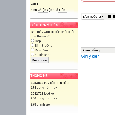
LESSON 3: A 
vào 10...
WARM-UP
hình vẽ lộn xộn quá luôn...
Kích thước font
Warm up: Find
ĐIỀU TRA Ý KIẾN
PRESENTATIO
Bạn thấy website của chúng tôi
như thế nào?
Task 1: Work in p
Đẹp
Task 2: Choose t
Bình thường
Task 3. Look at 
Đường dẫn
:
p
Đơn điệu
Ý kiến khác
Gửi ý kiến
the verbs in brac
Task 4: Complete
PRACTICE
THỐNG KÊ
1053832
truy cập (
chi tiết
)
PRODUCTION
174
trong hôm nay
2042721
lượt xem
206
trong hôm nay
CONSOLIDATI
278
thành viên
Verbs of liking /