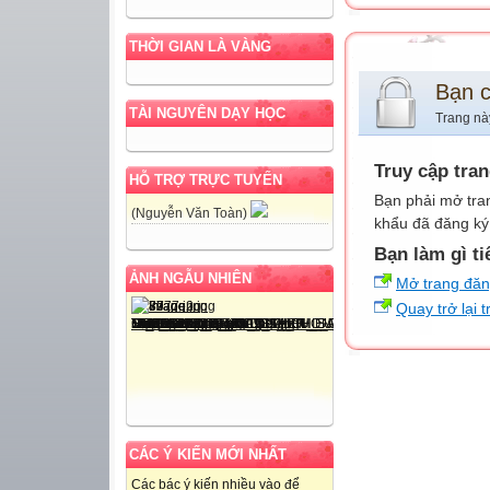
THỜI GIAN LÀ VÀNG
Bạn 
TÀI NGUYÊN DẠY HỌC
Trang nà
Truy cập tra
HỖ TRỢ TRỰC TUYẾN
Bạn phải mở tra
(Nguyễn Văn Toàn)
khẩu đã đăng ký 
Bạn làm gì ti
ẢNH NGẪU NHIÊN
Mở trang đă
Quay trở lại 
CÁC Ý KIẾN MỚI NHẤT
Các bác ý kiến nhiều vào để