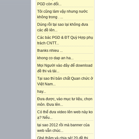
PGD còn đổi...
Tôi cũng làm vậy nhưng nước
không trong . ...
Dúng rồi tại sao lại không đưa
các đề lên...
Các bác PGD & ĐT Quỳ Hợp phụ
trách CNTT...
thanks nhieu ...
khong co dap an ha...
Mọi Người vào đây để download
đề thi và tài...
Tại sao thì bản chất Quan chức ở
Việt Nam...
hay...
Đưa được, vào mục tư liệu, chọn
môn. Đưa lên...
Có thể đưa video lên web này ko
ạ? Nếu...
tại sao 2012 rồi mà banner của
web vẫn chúc...
Ghé thăm và chia sẻ! 20 đề thi