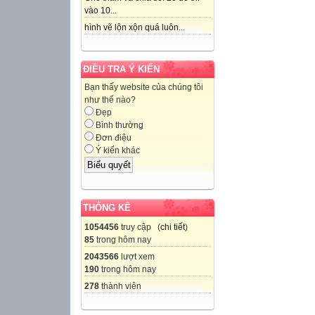
vào 10...
hình vẽ lộn xộn quá luôn...
ĐIỀU TRA Ý KIẾN
Bạn thấy website của chúng tôi
như thế nào?
Đẹp
Bình thường
Đơn điệu
Ý kiến khác
THỐNG KÊ
1054456
truy cập (
chi tiết
)
85
trong hôm nay
2043566
lượt xem
190
trong hôm nay
278
thành viên