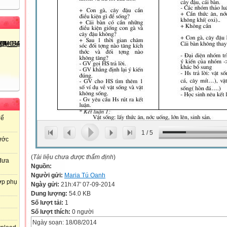
để
1
/
5
ước
(
Tài liệu chưa được thẩm định
)
 đưa
Nguồn:
Người gửi:
Maria Tú Oanh
ợp phụ
Ngày gửi:
21h:47' 07-09-2014
Dung lượng:
54.0 KB
Số lượt tải:
1
Số lượt thích:
0 người
Ngày soạn: 18/08/2014