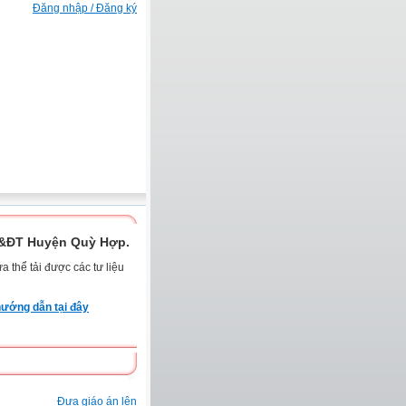
Đăng nhập / Đăng ký
D&ĐT Huyện Quỳ Hợp.
 thể tải được các tư liệu
ướng dẫn tại đây
Đưa giáo án lên