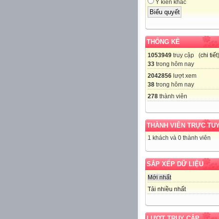
Ý kiến khác
THỐNG KÊ
1053949
truy cập (
chi tiết
33
trong hôm nay
2042856
lượt xem
38
trong hôm nay
278
thành viên
THÀNH VIÊN TRỰC TU
1 khách và 0 thành viên
SẮP XẾP DỮ LIỆU
Mới nhất
Tải nhiều nhất
LƯỢT TRUY CẬP