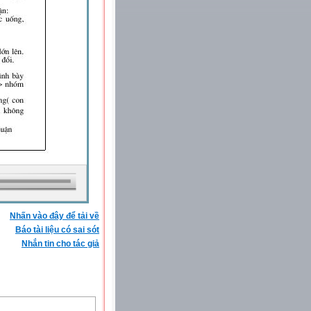
Nhấn vào đây để tải về
Báo tài liệu có sai sót
Nhắn tin cho tác giả