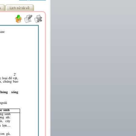
ả
Lịch sử tải về