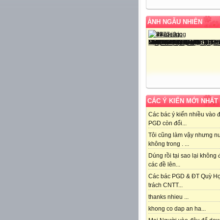
ẢNH NGẪU NHIÊN
CÁC Ý KIẾN MỚI NHẤT
Các bác ý kiến nhiều vào 
PGD còn đổi...
Tôi cũng làm vậy nhưng n
không trong . ...
Dúng rồi tại sao lại không
các đề lên...
Các bác PGD & ĐT Quỳ H
trách CNTT...
thanks nhieu ...
khong co dap an ha...