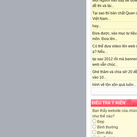
Mọi Người vào đây để do
đề thi và tài...
Tại sao thì bản chất Quan
Việt Nam...
hay...
Đưa được, vào mục tư liệu
môn. Đưa lên...
Có thể đưa video lên web 
ạ? Nếu...
tại sao 2012 rồi mà banne
web vẫn chúc...
Ghé thăm và chia sẻ! 20 đề
vào 10...
hình vẽ lộn xộn quá luôn...
ĐIỀU TRA Ý KIẾN
Bạn thấy website của chún
như thế nào?
Đẹp
Bình thường
Đơn điệu