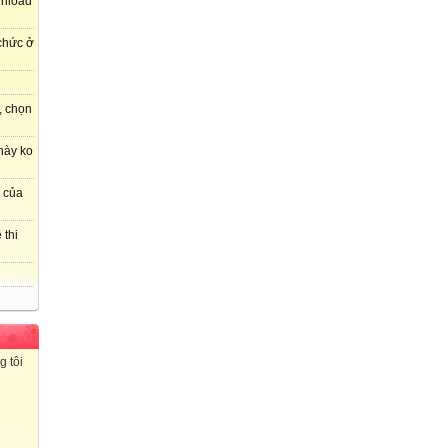
wnload
 chức ở
, chọn
này ko
r của
 thi
g tôi