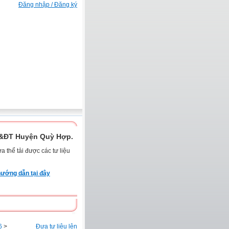
Đăng nhập / Đăng ký
D&ĐT Huyện Quỳ Hợp.
 thể tải được các tư liệu
ướng dẫn tại đây
6
>
Đưa tư liệu lên