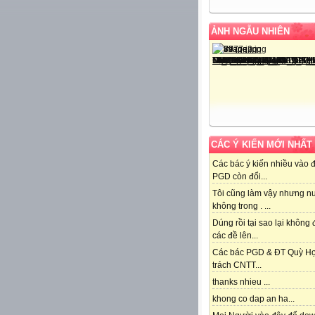
ẢNH NGẪU NHIÊN
CÁC Ý KIẾN MỚI NHẤT
Các bác ý kiến nhiều vào 
PGD còn đổi...
Tôi cũng làm vậy nhưng n
không trong . ...
Dúng rồi tại sao lại không
các đề lên...
Các bác PGD & ĐT Quỳ H
trách CNTT...
thanks nhieu ...
khong co dap an ha...