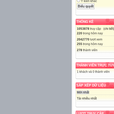
Ý kiến khác
THỐNG KÊ
1053878
truy cập (
chi tiết
220
trong hôm nay
2042770
lượt xem
255
trong hôm nay
278
thành viên
THÀNH VIÊN TRỰC TU
1 khách và 0 thành viên
SẮP XẾP DỮ LIỆU
Mới nhất
Tải nhiều nhất
LƯỢT TRUY CẬP