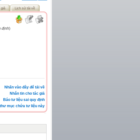
 giả
Lịch sử tải về
m định
)
Nhấn vào đây để tải về
Nhắn tin cho tác giả
Báo tư liệu sai quy định
thư mục chứa tư liệu này