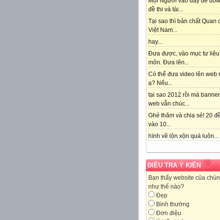
Mọi Người vào đây để do
đề thi và tài...
Tại sao thì bản chất Quan
Việt Nam...
hay...
Đưa được, vào mục tư liệu
môn. Đưa lên...
Có thể đưa video lên web 
ạ? Nếu...
tại sao 2012 rồi mà banne
web vẫn chúc...
Ghé thăm và chia sẻ! 20 đề
vào 10...
hình vẽ lộn xộn quá luôn...
ĐIỀU TRA Ý KIẾN
Bạn thấy website của chún
như thế nào?
Đẹp
Bình thường
Đơn điệu