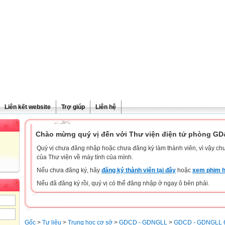
Liên kết website
Trợ giúp
Liên hệ
Chào mừng quý vị đến với Thư viện điện tử phòng G
Quý vị chưa đăng nhập hoặc chưa đăng ký làm thành viên, vì vậy chưa
của Thư viện về máy tính của mình.
Nếu chưa đăng ký, hãy
đăng ký thành viên tại đây
hoặc
xem phim h
Nếu đã đăng ký rồi, quý vị có thể đăng nhập ở ngay ô bên phải.
Gốc
>
Tư liệu
>
Trung học cơ sở
>
GDCD - GDNGLL
>
GDCD - GDNGLL 