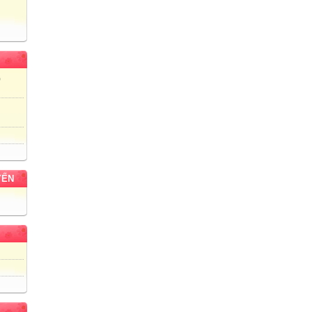
)
YẾN