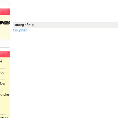
Đường dẫn
:
p
Gửi ý kiến
để
ước
 đưa
ợp phụ