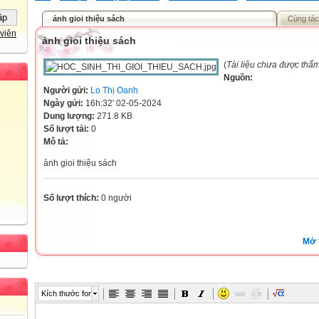
ảnh gioi thiệu sách
Cùng tác
viên
ảnh gioi thiệu sách
(
Tài liệu chưa được thẩ
Nguồn:
Người gửi:
Lo Thị Oanh
Ngày gửi:
16h:32' 02-05-2024
Dung lượng:
271.8 KB
Số lượt tải:
0
Mô tả:
ảnh gioi thiệu sách
Số lượt thích:
0 người
Mở 
Kích thước font