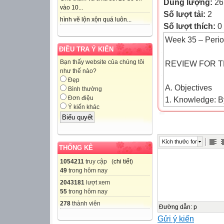
Dung lượng:
26
vào 10...
Số lượt tải:
2
hình vẽ lộn xộn quá luôn...
Số lượt thích:
0
Week 35 – Peri
ĐIỀU TRA Ý KIẾN
Bạn thấy website của chúng tôi
REVIEW FOR 
như thế nào?
Đẹp
A. Objectives
Bình thường
Đơn điệu
1. Knowledge: By 
Ý kiến khác
speaking test.
2. Skills: Readin
3. Attitude: SS a
Kích thước font
4. Competence : 
THỐNG KÊ
B. Teaching aids
1054211
truy cập (
chi tiết
)
49
trong hôm nay
1. Teacher: Tex
2043181
lượt xem
2. Students: Te
55
trong hôm nay
C. Procedures
278
thành viên
Teacher's and Stu
Đường dẫn
:
p
Gửi ý kiến
Contents