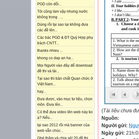
PGD còn đổi...
Tôi cũng làm vậy nhưng nước
không trong . ...
Dúng rồi tại sao lại không đưa
các đề lên...
Các bác PGD & ĐT Quỳ Hợp phụ
trách CNTT...
thanks nhieu ...
khong co dap an ha...
Mọi Người vào đây để download
đề thi và tài...
Tại sao thì bản chất Quan chức ở
Việt Nam...
hay...
Đưa được, vào mục tư liệu, chọn
môn. Đưa lên...
(
Tài liệu chưa đ
Có thể đưa video lên web này ko
Nguồn:
ạ? Nếu...
Người gửi:
Nguy
tại sao 2012 rồi mà banner của
web vẫn chúc...
Ngày gửi:
21h:0
Ghé thăm và chia sẻ! 20 đề thi