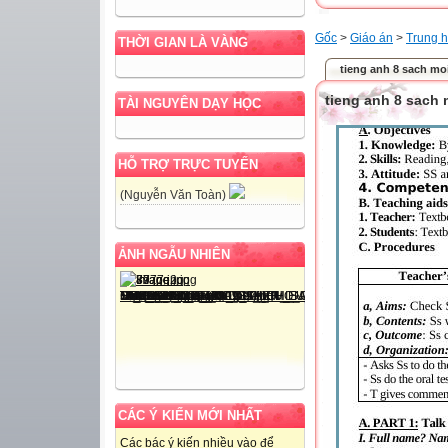
Gốc
>
Giáo án
>
Trung h
THỜI GIAN LÀ VÀNG
tieng anh 8 sach mo
tieng anh 8 sach 
TÀI NGUYÊN DẠY HỌC
HỖ TRỢ TRỰC TUYẾN
(Nguyễn Văn Toàn)
ẢNH NGẪU NHIÊN
CÁC Ý KIẾN MỚI NHẤT
Các bác ý kiến nhiều vào để