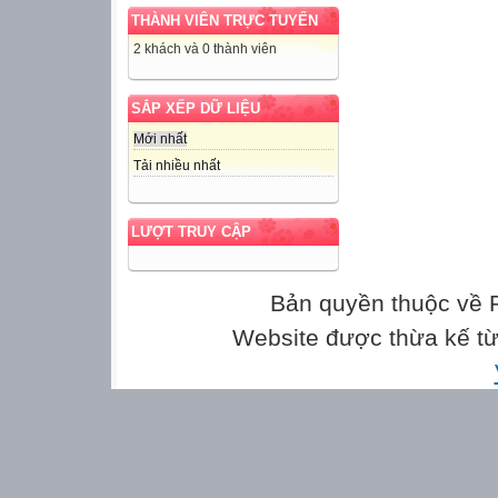
PRODUCTION
THÀNH VIÊN TRỰC TUYẾN
CONSOLIDATI
2 khách và 0 thành viên
Vocabulary
SẮP XẾP DỮ LIỆU
Mới nhất
• Task 5: Work i
Tải nhiều nhất
in 4.
• Wrap-up
• Homework
LƯỢT TRUY CẬP
WARM-UP
Bản quyền thuộc về
Answer the ques
Website được thừa kế t
2. What is the v
LIFE IN THE
COUNTRYSID
PRESENTATIO