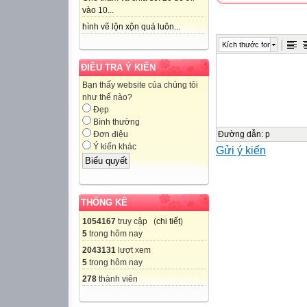
Last summer hol
vào 10...
hình vẽ lộn xộn quá luôn...
LESSON 1: GE
Kích thước font
WARM-UP
ĐIỀU TRA Ý KIẾN
Video watching
Bạn thấy website của chúng tôi
như thế nào?
Đẹp
PRESENTATIO
Bình thường
Đường dẫn
:
p
Đơn điệu
Ý kiến khác
Gửi ý kiến
• Task 1: Listen 
• Task 2: Read t
answer to each q
• Task 3: Comple
THỐNG KÊ
phrases from the
1054167
truy cập (
chi tiết
)
• Task 4: Match th
5
trong hôm nay
countryside often
2043131
lượt xem
5
trong hôm nay
278
thành viên
PRACTICE