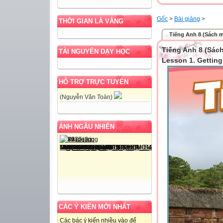
Gốc
>
Bài giảng
>
THỜI GIAN LÀ VÀNG
Tiếng Anh 8 (Sách mới
Tiếng Anh 8 (Sách 
TÀI NGUYÊN DẠY HỌC
Lesson 1. Getting
HỖ TRỢ TRỰC TUYẾN
(Nguyễn Văn Toàn)
ẢNH NGẪU NHIÊN
CÁC Ý KIẾN MỚI NHẤT
Các bác ý kiến nhiều vào để