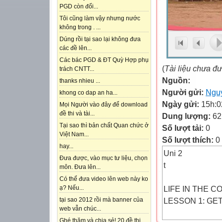
PGD còn đổi...
Tôi cũng làm vậy nhưng nước
không trong . ...
Dúng rồi tại sao lại không đưa
các đề lên...
Các bác PGD & ĐT Quỳ Hợp phụ
(
Tài liệu chưa đ
trách CNTT...
Nguồn:
thanks nhieu ...
Người gửi:
Ngu
khong co dap an ha...
Ngày gửi:
15h:0
Mọi Người vào đây để download
đề thi và tài...
Dung lượng:
62
Tại sao thì bản chất Quan chức ở
Số lượt tải:
0
Việt Nam...
Số lượt thích:
0
hay...
Uni 2
Đưa được, vào mục tư liệu, chọn
t
môn. Đưa lên...
Có thể đưa video lên web này ko
LIFE IN THE 
ạ? Nếu...
LESSON 1: GE
tại sao 2012 rồi mà banner của
web vẫn chúc...
Ghé thăm và chia sẻ! 20 đề thi