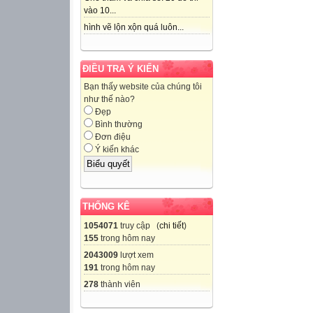
vào 10...
hình vẽ lộn xộn quá luôn...
ĐIỀU TRA Ý KIẾN
Bạn thấy website của chúng tôi
như thế nào?
Đẹp
Bình thường
Đơn điệu
Ý kiến khác
THỐNG KÊ
1054071
truy cập (
chi tiết
)
155
trong hôm nay
2043009
lượt xem
191
trong hôm nay
278
thành viên