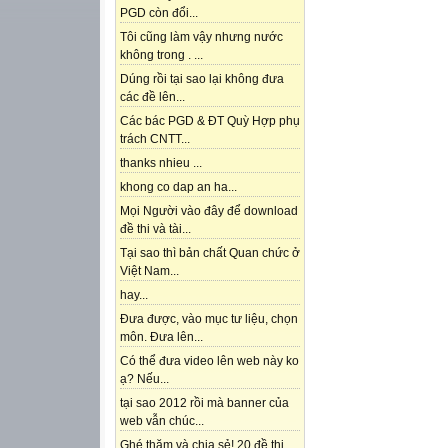
PGD còn đổi...
Tôi cũng làm vậy nhưng nước
không trong . ...
Dúng rồi tại sao lại không đưa
các đề lên...
Các bác PGD & ĐT Quỳ Hợp phụ
trách CNTT...
thanks nhieu ...
khong co dap an ha...
Mọi Người vào đây để download
đề thi và tài...
Tại sao thì bản chất Quan chức ở
Việt Nam...
hay...
Đưa được, vào mục tư liệu, chọn
môn. Đưa lên...
Có thể đưa video lên web này ko
ạ? Nếu...
tại sao 2012 rồi mà banner của
web vẫn chúc...
Ghé thăm và chia sẻ! 20 đề thi