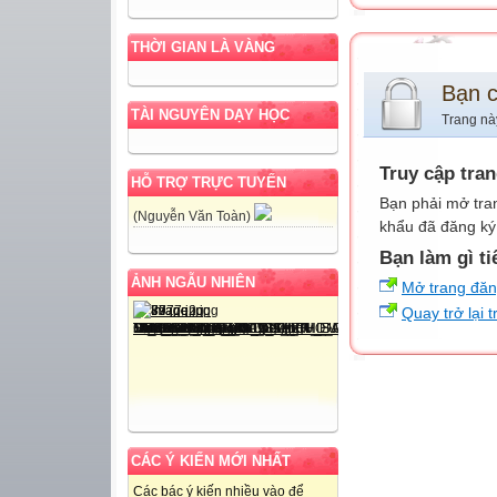
THỜI GIAN LÀ VÀNG
Bạn 
TÀI NGUYÊN DẠY HỌC
Trang nà
Truy cập tra
HỖ TRỢ TRỰC TUYẾN
Bạn phải mở tra
(Nguyễn Văn Toàn)
khẩu đã đăng ký 
Bạn làm gì ti
ẢNH NGẪU NHIÊN
Mở trang đă
Quay trở lại 
CÁC Ý KIẾN MỚI NHẤT
Các bác ý kiến nhiều vào để