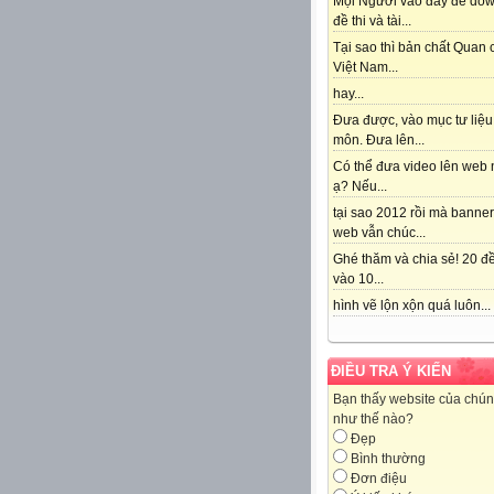
Mọi Người vào đây để do
đề thi và tài...
Tại sao thì bản chất Quan
Việt Nam...
hay...
Đưa được, vào mục tư liệu
môn. Đưa lên...
Có thể đưa video lên web 
ạ? Nếu...
tại sao 2012 rồi mà banne
web vẫn chúc...
Ghé thăm và chia sẻ! 20 đề
vào 10...
hình vẽ lộn xộn quá luôn...
ĐIỀU TRA Ý KIẾN
Bạn thấy website của chún
như thế nào?
Đẹp
Bình thường
Đơn điệu