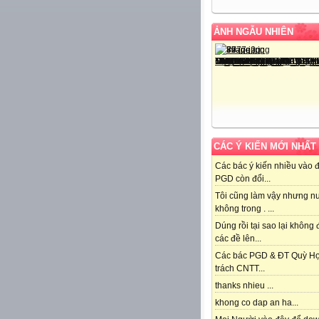
ẢNH NGẪU NHIÊN
CÁC Ý KIẾN MỚI NHẤT
Các bác ý kiến nhiều vào 
PGD còn đổi...
Tôi cũng làm vậy nhưng n
không trong . ...
Dúng rồi tại sao lại không
các đề lên...
Các bác PGD & ĐT Quỳ H
trách CNTT...
thanks nhieu ...
khong co dap an ha...