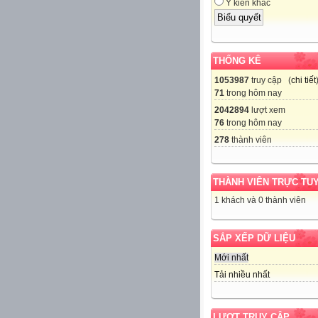
Ý kiến khác
THỐNG KÊ
1053987
truy cập (
chi tiết
71
trong hôm nay
2042894
lượt xem
76
trong hôm nay
278
thành viên
THÀNH VIÊN TRỰC TU
1 khách và 0 thành viên
SẮP XẾP DỮ LIỆU
Mới nhất
Tải nhiều nhất
LƯỢT TRUY CẬP