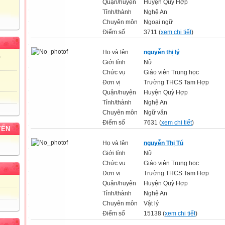
Quận/huyện
Huyện Quỳ Hợp
Tỉnh/thành
Nghệ An
Chuyên môn
Ngoại ngữ
Điểm số
3711 (
xem chi tiết
)
Họ và tên
nguyễn thị lý
)
Giới tính
Nữ
Chức vụ
Giáo viên Trung học
Đơn vị
Trường THCS Tam Hợp
Quận/huyện
Huyện Quỳ Hợp
Tỉnh/thành
Nghệ An
Chuyên môn
Ngữ văn
Điểm số
7631 (
xem chi tiết
)
YẾN
Họ và tên
nguyễn Thị Tú
Giới tính
Nữ
Chức vụ
Giáo viên Trung học
Đơn vị
Trường THCS Tam Hợp
Quận/huyện
Huyện Quỳ Hợp
Tỉnh/thành
Nghệ An
Chuyên môn
Vật lý
Điểm số
15138 (
xem chi tiết
)