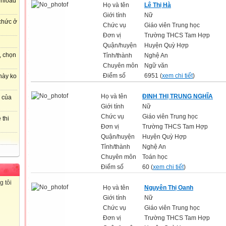
wnload
Họ và tên
Lê Thị Hà
Giới tính
Nữ
 chức ở
Chức vụ
Giáo viên Trung học
Đơn vị
Trường THCS Tam Hợp
Quận/huyện
Huyện Quỳ Hợp
, chọn
Tỉnh/thành
Nghệ An
Chuyên môn
Ngữ văn
Điểm số
6951 (
xem chi tiết
)
này ko
Họ và tên
ĐINH THỊ TRUNG NGHĨA
r của
Giới tính
Nữ
Chức vụ
Giáo viên Trung học
 thi
Đơn vị
Trường THCS Tam Hợp
Quận/huyện
Huyện Quỳ Hợp
Tỉnh/thành
Nghệ An
Chuyên môn
Toán học
Điểm số
60 (
xem chi tiết
)
g tôi
Họ và tên
Nguyên Thị Oanh
Giới tính
Nữ
Chức vụ
Giáo viên Trung học
Đơn vị
Trường THCS Tam Hợp