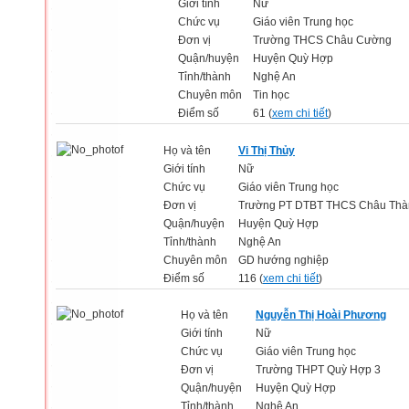
Giới tính
Nữ
Chức vụ
Giáo viên Trung học
Đơn vị
Trường THCS Châu Cường
Quận/huyện
Huyện Quỳ Hợp
Tỉnh/thành
Nghệ An
Chuyên môn
Tin học
Điểm số
61 (
xem chi tiết
)
Họ và tên
Vi Thị Thủy
Giới tính
Nữ
Chức vụ
Giáo viên Trung học
Đơn vị
Trường PT DTBT THCS Châu Thà
Quận/huyện
Huyện Quỳ Hợp
Tỉnh/thành
Nghệ An
Chuyên môn
GD hướng nghiệp
Điểm số
116 (
xem chi tiết
)
Họ và tên
Nguyễn Thị Hoài Phương
Giới tính
Nữ
Chức vụ
Giáo viên Trung học
Đơn vị
Trường THPT Quỳ Hợp 3
Quận/huyện
Huyện Quỳ Hợp
Tỉnh/thành
Nghệ An