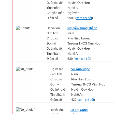
Quận/huyện
Huyện Quỳ Hợp
Tỉnh/thành
Nghệ An
Chuyên môn
Ngữ văn
Điểm số
5585 (
xem chi tiết
)
Họ và tên
Nguyễn Trung Thành
Giới tính
Nam
Chức vụ
Phó Hiệu trưởng
Đơn vị
Trường THCS Tam Hợp
Quận/huyện
Huyện Quỳ Hợp
Tỉnh/thành
Nghệ An
Điểm số
639 (
xem chi tiết
)
Họ và tên
Vũ Ánh Ngọc
Giới tính
Nam
Chức vụ
Phó Hiệu trưởng
Đơn vị
Trường THCS Minh Hợp
Quận/huyện
Huyện Quỳ Hợp
Tỉnh/thành
Nghệ An
Điểm số
422 (
xem chi tiết
)
Họ và tên
Lo Thị Oanh