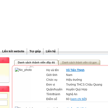
Liên kết website
Trợ giúp
Liên hệ
Danh sách thành viên đầy đủ
Danh sách thành viên rút gọn
Họ và tên
Võ Tiến Thịnh
Giới tính
Nam
Chức vụ
Hiệu trưởng
Đơn vị
Trường THCS Châu Quang
Quận/huyện
Huyện Quỳ Hợp
Tỉnh/thành
Nghệ An
Điểm số
60 (
xem chi tiết
)