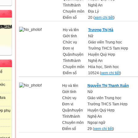
Tỉnh/thành
Nghệ An
Chuyên môn
Địa Lý
Điểm số
20 (
xem chi tiết
)
Họ và tên
Trương Thị Hà
Giới tính
Nữ
Chức vụ
Giáo viên Trung học
Đơn vị
Trường THCS Tam Hợp
Quận/huyện
Huyện Quỳ Hợp
Tỉnh/thành
Nghệ An
Chuyên môn
Hóa học, Sinh học
để
Điểm số
10524 (
xem chi tiết
)
ước
Họ và tên
Nguyễn Thị Thanh Xuân
Giới tính
Nữ
 đưa
Chức vụ
Giáo viên Trung học
Đơn vị
Trường THCS Tam Hợp
Quận/huyện
Huyện Quỳ Hợp
ợp phụ
Tỉnh/thành
Nghệ An
Chuyên môn
Ngoại ngữ
Điểm số
29 (
xem chi tiết
)