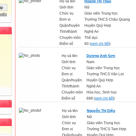
Họ và tên
Hoàng Thị Thảo
Giới tính
Nữ
Chức vụ
Giáo viên Trung học
viên
Đơn vị
Trường THCS Châu Quang
Quận/huyện
Huyện Quỳ Hợp
Tỉnh/thành
Nghệ An
Chuyên môn
Thể dục
Điểm số
60 (
xem chi tiết
)
Họ và tên
Dương Anh Sơn
Giới tính
Nam
Chức vụ
Giáo viên Trung học
Đơn vị
Trường THCS Văn Lợi
Quận/huyện
Huyện Quỳ Hợp
Tỉnh/thành
Nghệ An
Chuyên môn
Hóa học, Sinh học
Điểm số
688 (
xem chi tiết
)
Họ và tên
Nguyễn Thị Diệu
Giới tính
Nữ
Chức vụ
Giáo viên Trung học
Đơn vị
Trường THCS Tam Hợp
Quận/huyện
Huyện Quỳ Hợp