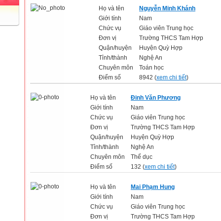
Họ và tên
Nguyễn Minh Khánh
Giới tính
Nam
Chức vụ
Giáo viên Trung học
Đơn vị
Trường THCS Tam Hợp
Quận/huyện
Huyện Quỳ Hợp
Tỉnh/thành
Nghệ An
Chuyên môn
Toán học
Điểm số
8942 (
xem chi tiết
)
Họ và tên
Đinh Văn Phương
Giới tính
Nam
Chức vụ
Giáo viên Trung học
Đơn vị
Trường THCS Tam Hợp
Quận/huyện
Huyện Quỳ Hợp
Tỉnh/thành
Nghệ An
Chuyên môn
Thể dục
Điểm số
132 (
xem chi tiết
)
Họ và tên
Mai Phạm Hung
Giới tính
Nam
Chức vụ
Giáo viên Trung học
Đơn vị
Trường THCS Tam Hợp