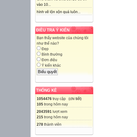
vào 10...
hình vẽ lộn xộn quá luôn...
ĐIỀU TRA Ý KIẾN
Bạn thấy website của chúng tôi
như thế nào?
Đẹp
Bình thường
Đơn điệu
Ý kiến khác
THỐNG KÊ
1054476
truy cập (
chi tiết
)
105
trong hôm nay
2043591
lượt xem
215
trong hôm nay
278
thành viên