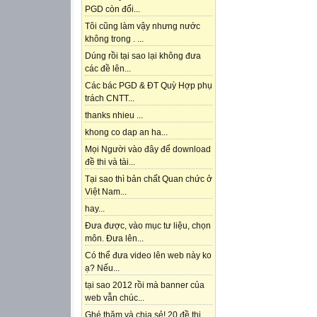
PGD còn đổi...
Tôi cũng làm vậy nhưng nước
không trong . ...
Dúng rồi tại sao lại không đưa
các đề lên...
Các bác PGD & ĐT Quỳ Hợp phụ
trách CNTT...
thanks nhieu ...
khong co dap an ha...
Mọi Người vào đây để download
đề thi và tài...
Tại sao thì bản chất Quan chức ở
Việt Nam...
hay...
Đưa được, vào mục tư liệu, chọn
môn. Đưa lên...
Có thể đưa video lên web này ko
ạ? Nếu...
tại sao 2012 rồi mà banner của
web vẫn chúc...
Ghé thăm và chia sẻ! 20 đề thi