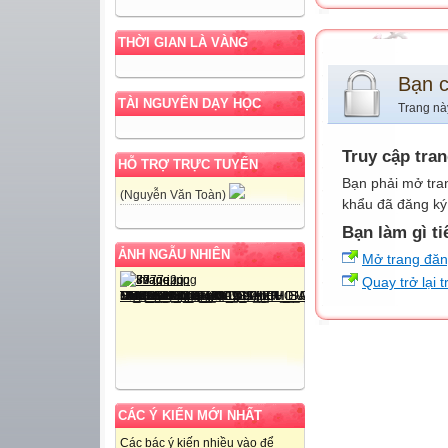
THỜI GIAN LÀ VÀNG
Bạn 
TÀI NGUYÊN DẠY HỌC
Trang nà
Truy cập tra
HỖ TRỢ TRỰC TUYẾN
Bạn phải mở tra
(Nguyễn Văn Toàn)
khẩu đã đăng ký 
Bạn làm gì ti
ẢNH NGẪU NHIÊN
Mở trang đă
Quay trở lại 
CÁC Ý KIẾN MỚI NHẤT
Các bác ý kiến nhiều vào để