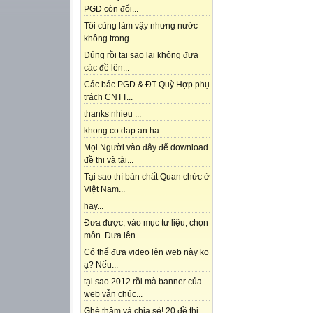
PGD còn đổi...
Tôi cũng làm vậy nhưng nước
không trong . ...
Dúng rồi tại sao lại không đưa
các đề lên...
Các bác PGD & ĐT Quỳ Hợp phụ
trách CNTT...
thanks nhieu ...
khong co dap an ha...
Mọi Người vào đây để download
đề thi và tài...
Tại sao thì bản chất Quan chức ở
Việt Nam...
hay...
Đưa được, vào mục tư liệu, chọn
môn. Đưa lên...
Có thể đưa video lên web này ko
ạ? Nếu...
tại sao 2012 rồi mà banner của
web vẫn chúc...
Ghé thăm và chia sẻ! 20 đề thi