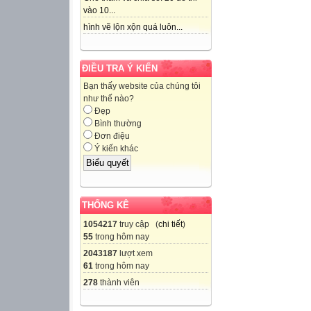
vào 10...
hình vẽ lộn xộn quá luôn...
ĐIỀU TRA Ý KIẾN
Bạn thấy website của chúng tôi
như thế nào?
Đẹp
Bình thường
Đơn điệu
Ý kiến khác
THỐNG KÊ
1054217
truy cập (
chi tiết
)
55
trong hôm nay
2043187
lượt xem
61
trong hôm nay
278
thành viên