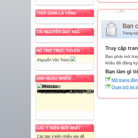
THỜI GIAN LÀ VÀNG
Bạn 
TÀI NGUYÊN DẠY HỌC
Trang nà
Truy cập tra
HỖ TRỢ TRỰC TUYẾN
Bạn phải mở tra
(Nguyễn Văn Toàn)
khẩu đã đăng ký 
Bạn làm gì ti
ẢNH NGẪU NHIÊN
Mở trang đă
Quay trở lại 
CÁC Ý KIẾN MỚI NHẤT
Các bác ý kiến nhiều vào để