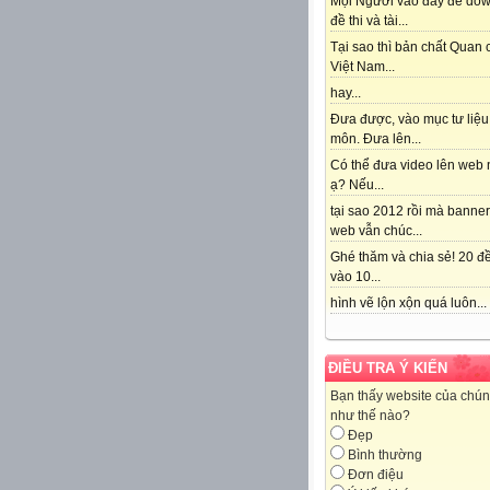
Mọi Người vào đây để do
đề thi và tài...
Tại sao thì bản chất Quan
Việt Nam...
hay...
Đưa được, vào mục tư liệu
môn. Đưa lên...
Có thể đưa video lên web 
ạ? Nếu...
tại sao 2012 rồi mà banne
web vẫn chúc...
Ghé thăm và chia sẻ! 20 đề
vào 10...
hình vẽ lộn xộn quá luôn...
ĐIỀU TRA Ý KIẾN
Bạn thấy website của chún
như thế nào?
Đẹp
Bình thường
Đơn điệu