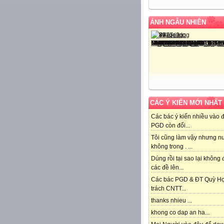
ẢNH NGẪU NHIÊN
CÁC Ý KIẾN MỚI NHẤT
Các bác ý kiến nhiều vào 
PGD còn đổi...
Tôi cũng làm vậy nhưng n
không trong . ...
Dúng rồi tại sao lại không
các đề lên...
Các bác PGD & ĐT Quỳ H
trách CNTT...
thanks nhieu ...
khong co dap an ha...