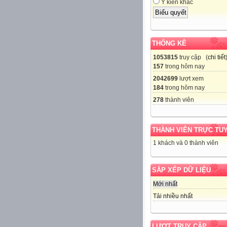
Ý kiến khác
THỐNG KÊ
1053815
truy cập (
chi tiết
157
trong hôm nay
2042699
lượt xem
184
trong hôm nay
278
thành viên
THÀNH VIÊN TRỰC TU
1 khách và 0 thành viên
SẮP XẾP DỮ LIỆU
Mới nhất
Tải nhiều nhất
LƯỢT TRUY CẬP