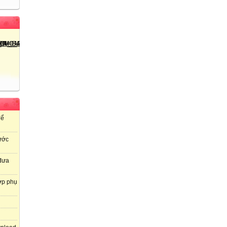
để
ước
 đưa
ợp phụ