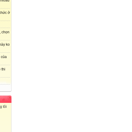
wnload
 chức ở
, chọn
này ko
r của
 thi
g tôi