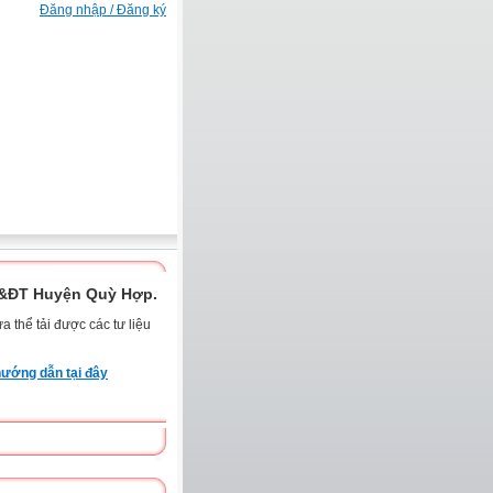
Đăng nhập / Đăng ký
D&ĐT Huyện Quỳ Hợp.
 thể tải được các tư liệu
ướng dẫn tại đây