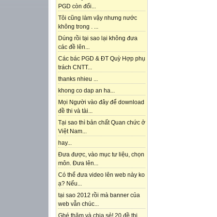
PGD còn đổi...
Tôi cũng làm vậy nhưng nước
không trong . ...
Dúng rồi tại sao lại không đưa
các đề lên...
Các bác PGD & ĐT Quỳ Hợp phụ
trách CNTT...
thanks nhieu ...
khong co dap an ha...
Mọi Người vào đây để download
đề thi và tài...
Tại sao thì bản chất Quan chức ở
Việt Nam...
hay...
Đưa được, vào mục tư liệu, chọn
môn. Đưa lên...
Có thể đưa video lên web này ko
ạ? Nếu...
tại sao 2012 rồi mà banner của
web vẫn chúc...
Ghé thăm và chia sẻ! 20 đề thi