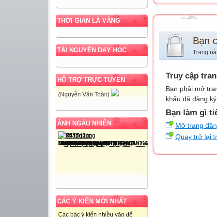
THỜI GIAN LÀ VÀNG
Bạn 
TÀI NGUYÊN DẠY HỌC
Trang nà
Truy cập tra
HỖ TRỢ TRỰC TUYẾN
Bạn phải mở tra
(Nguyễn Văn Toàn)
khẩu đã đăng ký 
Bạn làm gì ti
ẢNH NGẪU NHIÊN
Mở trang đă
Quay trở lại 
CÁC Ý KIẾN MỚI NHẤT
Các bác ý kiến nhiều vào để