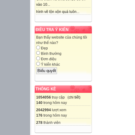
vào 10...
hình vẽ lộn xộn quá luôn...
ĐIỀU TRA Ý KIẾN
Bạn thấy website của chúng tôi
như thế nào?
Đẹp
Bình thường
Đơn điệu
Ý kiến khác
THỐNG KÊ
1054056
truy cập (
chi tiết
)
140
trong hôm nay
2042994
lượt xem
176
trong hôm nay
278
thành viên