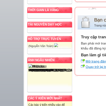
THỜI GIAN LÀ VÀNG
Bạn 
TÀI NGUYÊN DẠY HỌC
Trang nà
Truy cập tra
HỖ TRỢ TRỰC TUYẾN
Bạn phải mở tra
(Nguyễn Văn Toàn)
khẩu đã đăng ký 
Bạn làm gì ti
ẢNH NGẪU NHIÊN
Mở trang đă
Quay trở lại 
CÁC Ý KIẾN MỚI NHẤT
Các bác ý kiến nhiều vào để