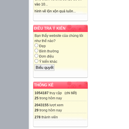
vào 10...
hình vẽ lộn xộn quá luôn...
ĐIỀU TRA Ý KIẾN
Bạn thấy website của chúng tôi
như thế nào?
Đẹp
Bình thường
Đơn điệu
Ý kiến khác
THỐNG KÊ
1054187
truy cập (
chi tiết
)
25
trong hôm nay
2043155
lượt xem
29
trong hôm nay
278
thành viên