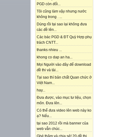
PGD còn đổi...
Tôi cũng làm vậy nhưng nước
không trong . ...
Dúng rồi tại sao lại không đưa
các đề lên...
Các bác PGD & ĐT Quỳ Hợp phụ
trách CNTT...
thanks nhieu ...
khong co dap an ha...
Mọi Người vào đây để download
đề thi và tài...
Tại sao thì bản chất Quan chức ở
Việt Nam...
hay...
Đưa được, vào mục tư liệu, chọn
môn. Đưa lên...
Có thể đưa video lên web này ko
ạ? Nếu...
tại sao 2012 rồi mà banner của
web vẫn chúc...
Ghé thăm và chia sẻ! 20 đề thi