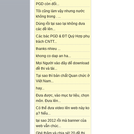
PGD còn đổi...
Tôi cũng làm vậy nhưng nước
không trong . ...
Dúng rồi tại sao lại không đưa
các đề lên...
Các bác PGD & ĐT Quỳ Hợp phụ
trách CNTT...
thanks nhieu ...
khong co dap an ha...
Mọi Người vào đây để download
đề thi và tài...
Tại sao thì bản chất Quan chức ở
Việt Nam...
hay...
Đưa được, vào mục tư liệu, chọn
môn. Đưa lên...
Có thể đưa video lên web này ko
ạ? Nếu...
tại sao 2012 rồi mà banner của
web vẫn chúc...
Ghé thăm và chia sẻ! 20 đề thi