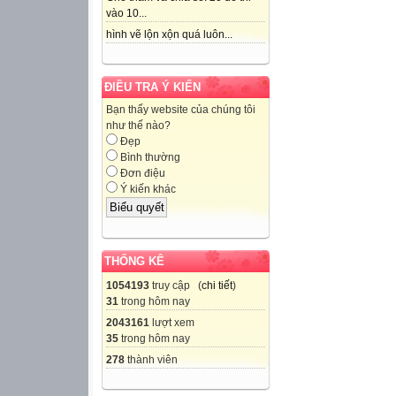
vào 10...
hình vẽ lộn xộn quá luôn...
ĐIỀU TRA Ý KIẾN
Bạn thấy website của chúng tôi
như thế nào?
Đẹp
Bình thường
Đơn điệu
Ý kiến khác
THỐNG KÊ
1054193
truy cập (
chi tiết
)
31
trong hôm nay
2043161
lượt xem
35
trong hôm nay
278
thành viên