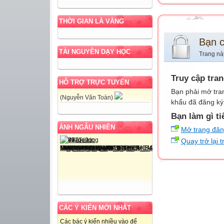
THỜI GIAN LÀ VÀNG
Bạn 
TÀI NGUYÊN DẠY HỌC
Trang nà
Truy cập tra
HỖ TRỢ TRỰC TUYẾN
Bạn phải mở tra
(Nguyễn Văn Toàn)
khẩu đã đăng ký 
Bạn làm gì ti
ẢNH NGẪU NHIÊN
Mở trang đă
Quay trở lại 
CÁC Ý KIẾN MỚI NHẤT
Các bác ý kiến nhiều vào để