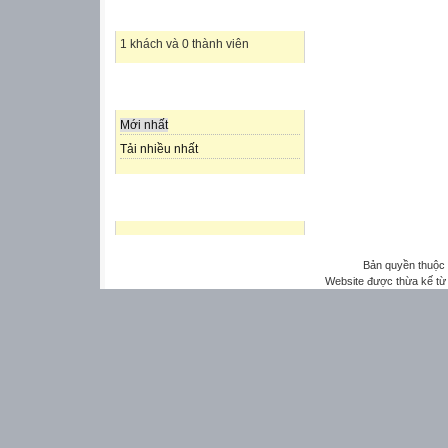
THÀNH VIÊN TRỰC TUYẾN
1 khách và 0 thành viên
SẮP XẾP DỮ LIỆU
Mới nhất
Tải nhiều nhất
LƯỢT TRUY CẬP
Bản quyền thuộ
Website được thừa kế t