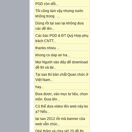
PGD còn đổi...
Tôi cũng làm vậy nhưng nước
không trong . ...
Dúng rồi tại sao lại không đưa
các đề lên...
Các bác PGD & ĐT Quỳ Hợp phụ
trách CNTT...
thanks nhieu ...
khong co dap an ha...
Mọi Người vào đây để download
đề thi và tài...
Tại sao thì bản chất Quan chức ở
Việt Nam...
hay...
Đưa được, vào mục tư liệu, chọn
môn. Đưa lên...
Có thể đưa video lên web này ko
ạ? Nếu...
tại sao 2012 rồi mà banner của
web vẫn chúc...
Ghé thăm và chia sẻ! 20 đề thi