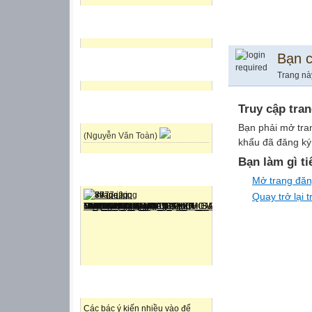
THỜI GIAN LÀ VÀNG
Bạn 
TÀI NGUYÊN DẠY HỌC
Trang nà
Truy cập tra
HỖ TRỢ TRỰC TUYẾN
Bạn phải mở tra
(Nguyễn Văn Toàn)
khẩu đã đăng ký 
Bạn làm gì ti
ẢNH NGẪU NHIÊN
Mở trang đă
Quay trở lại 
CÁC Ý KIẾN MỚI NHẤT
Các bác ý kiến nhiều vào để