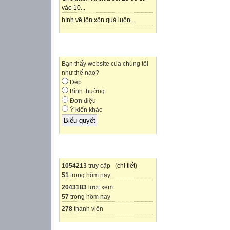
vào 10...
hình vẽ lộn xộn quá luôn...
ĐIỀU TRA Ý KIẾN
Bạn thấy website của chúng tôi
như thế nào?
Đẹp
Bình thường
Đơn điệu
Ý kiến khác
THỐNG KÊ
1054213
truy cập (
chi tiết
)
51
trong hôm nay
2043183
lượt xem
57
trong hôm nay
278
thành viên