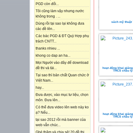
PGD còn đổi...
Tôi cũng làm vậy nhưng nước
không trong . ...
sách mỹ thuật 
Dúng rồi tại sao lại không đưa
các đề lên...
Các bác PGD & ĐT Quỳ Hợp phụ
trách CNTT...
thanks nhieu ...
khong co dap an ha...
Mọi Người vào đây để download
đề thi và tài...
hoạt động khai giảng
THCS châu lý
Tại sao thì bản chất Quan chức ở
Việt Nam...
hay...
Đưa được, vào mục tư liệu, chọn
môn. Đưa lên...
Có thể đưa video lên web này ko
ạ? Nếu...
hoạt động khai giảng
THCS châu lý
tại sao 2012 rồi mà banner của
web vẫn chúc...
Ghé thăm và chia sẻ! 20 đề thi