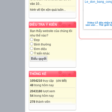
vào 10...
hình vẽ lộn xộn quá luôn...
Video Lễ đón nhận b
ĐIỀU TRA Ý KIẾN
sản văn ... Thế giới h
Bạn thấy website của chúng tôi
như thế nào?
Đẹp
Bình thường
Đơn điệu
Ý kiến khác
THỐNG KÊ
1054210
truy cập (
chi tiết
)
48
trong hôm nay
2043180
lượt xem
54
trong hôm nay
278
thành viên