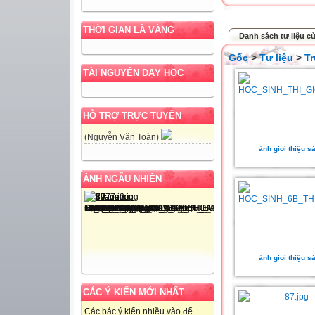
THỜI GIAN LÀ VÀNG
Danh sách tư liệu 
Gốc
>
Tư liệu
>
T
TÀI NGUYÊN DẠY HỌC
HỖ TRỢ TRỰC TUYẾN
(Nguyễn Văn Toàn)
ảnh gioi thiệu s
ẢNH NGẪU NHIÊN
ảnh gioi thiệu s
CÁC Ý KIẾN MỚI NHẤT
Các bác ý kiến nhiều vào để