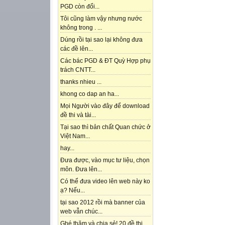
PGD còn đổi...
Tôi cũng làm vậy nhưng nước
không trong . ...
Dúng rồi tại sao lại không đưa
các đề lên...
Các bác PGD & ĐT Quỳ Hợp phụ
trách CNTT...
thanks nhieu ...
khong co dap an ha...
Mọi Người vào đây để download
đề thi và tài...
Tại sao thì bản chất Quan chức ở
Việt Nam...
hay...
Đưa được, vào mục tư liệu, chọn
môn. Đưa lên...
Có thể đưa video lên web này ko
ạ? Nếu...
tại sao 2012 rồi mà banner của
web vẫn chúc...
Ghé thăm và chia sẻ! 20 đề thi