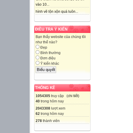
vào 10...
hình vẽ lộn xộn quá luôn...
ĐIỀU TRA Ý KIẾN
Bạn thấy website của chúng tôi
như thế nào?
Đẹp
Bình thường
Đơn điệu
Ý kiến khác
THỐNG KÊ
1054305
truy cập (
chi tiết
)
40
trong hôm nay
2043308
lượt xem
62
trong hôm nay
278
thành viên