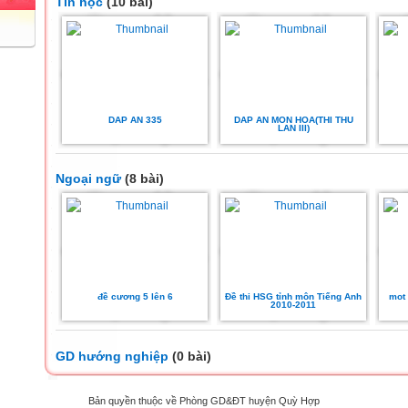
Tin học
(10 bài)
DAP AN 335
DAP AN MON HOA(THI THU
LAN III)
Ngoại ngữ
(8 bài)
đề cương 5 lên 6
Đề thi HSG tỉnh môn Tiếng Anh
mot 
2010-2011
GD hướng nghiệp
(0 bài)
Bản quyền thuộc về Phòng GD&ĐT huyện Quỳ Hợp