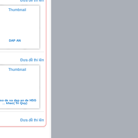
Đưa đề thi lên
DAP AN
Đưa đề thi lên
so de va dap an de HSG
... khac( Tri Quy)
Đưa đề thi lên