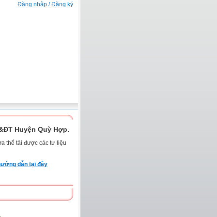
Đăng nhập / Đăng ký
D&ĐT Huyện Quỳ Hợp.
 thể tải được các tư liệu
ướng dẫn tại đây