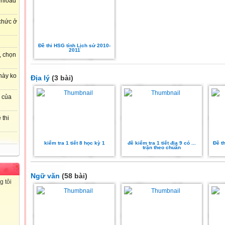
wnload
 chức ở
Đề thi HSG tỉnh Lịch sử 2010-
2011
, chọn
này ko
Địa lý
(3 bài)
r của
 thi
kiểm tra 1 tiết 8 học kỳ 1
đề kiểm tra 1 tiết địa 9 có ...
Đề t
trận theo chuẩn
Ngữ văn
(58 bài)
g tôi