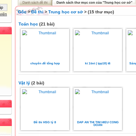
Danh sách đề thi
Danh sách thư mục con của "Trung học cơ sở"
Gốc
>
Đề thi
>
Trung học cơ sở
> (15 thư mục)
viên
Toán học
(21 bài)
chuyên đề tổng hợp
kt 1tiet ( tpp18) t6
Sáng
Vật lý
(2 bài)
Đề thi HSG lý 8
DAP AN THI TIM HIEU CONG
DOAN