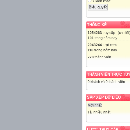
Ý kiến khác
THỐNG KÊ
1054263
truy cập (
chi tiết
101
trong hôm nay
2043244
lượt xem
118
trong hôm nay
278
thành viên
THÀNH VIÊN TRỰC TU
0 khách và 0 thành viên
SẮP XẾP DỮ LIỆU
Mới nhất
Tải nhiều nhất
LƯỢT TRUY CẬP