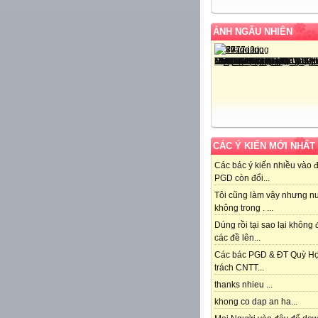
ẢNH NGẪU NHIÊN
CÁC Ý KIẾN MỚI NHẤT
Các bác ý kiến nhiều vào 
PGD còn đổi...
Tôi cũng làm vậy nhưng n
không trong . ...
Dúng rồi tại sao lại không
các đề lên...
Các bác PGD & ĐT Quỳ H
trách CNTT...
thanks nhieu ...
khong co dap an ha...