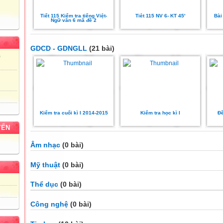
Tiết 115 Kiểm tra tiếng Việt-
Tiêt 115 NV 6- KT 45'
Bài
Ngữ văn 6 mã đề 2
GDCD - GDNGLL
(21 bài)
)
Kiểm tra cuối kì I 2014-2015
Kiểm tra học kì I
Đề
YẾN
Âm nhạc
(0 bài)
Mỹ thuật
(0 bài)
Thể dục
(0 bài)
Công nghệ
(0 bài)