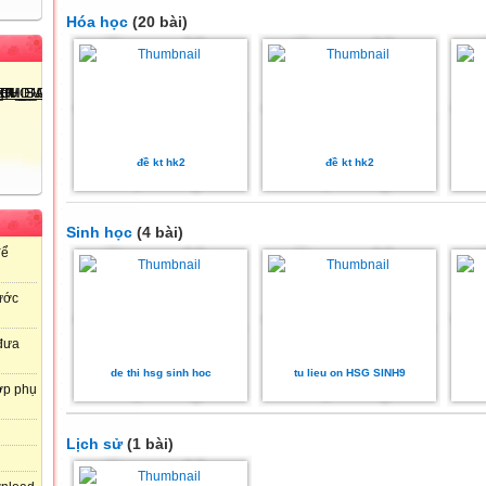
Hóa học
(20 bài)
đề kt hk2
đề kt hk2
Sinh học
(4 bài)
để
ước
 đưa
de thi hsg sinh hoc
tu lieu on HSG SINH9
ợp phụ
Lịch sử
(1 bài)