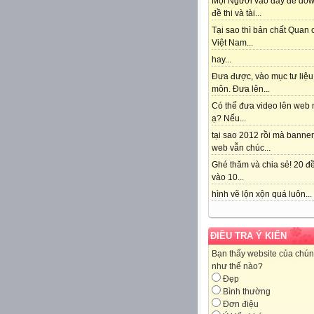
Mọi Người vào đây để do
đề thi và tài...
Tại sao thì bản chất Quan
Việt Nam...
hay...
Đưa được, vào mục tư liệu
môn. Đưa lên...
Có thể đưa video lên web 
ạ? Nếu...
tại sao 2012 rồi mà banne
web vẫn chúc...
Ghé thăm và chia sẻ! 20 đề
vào 10...
hình vẽ lộn xộn quá luôn...
ĐIỀU TRA Ý KIẾN
Bạn thấy website của chún
như thế nào?
Đẹp
Bình thường
Đơn điệu