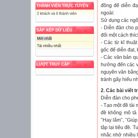
đồng để diễn đạt
THÀNH VIÊN TRỰC TUYẾN
ngoài:
2 khách và 0 thành viên
Sử dụng các ngô
- Diễn đàn cho p
SẮP XẾP DỮ LIỆU
đổi một cách thí
Mới nhất
- Các từ kĩ thuậ
Tải nhiều nhất
gốc để diễn đạt, 
- Các văn bản qu
hưởng đến các vấ
LƯỢT TRUY CẬP
nguyên văn bằng 
tránh gây hiểu n
2. Các bài viết 
Diễn đàn cho ph
- Tạo một đề tài 
đề không mô tả 
"Hay lắm", "Giúp
tập lại tiêu đề. 
nhắc nhở nhiều l