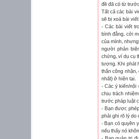
đề đã có từ trướ
Tất cả các bài v
sẽ bị xoá bài vi
ết
- Các bài viết t
bình đẳng, cởi mở
của mình, nhưng 
người phản biệ
chứng, ví dụ cụ
tượng. Khi phát 
thắn công nhận, 
nhất) ở hiện tại.
- Các ý kiến/nội
chịu trách nhiệ
trước pháp luật c
- Bạn được phép
phải ghi rõ lý do
- Bạn có quyền y
nếu thấy nó khôn
- Ban quản trị 