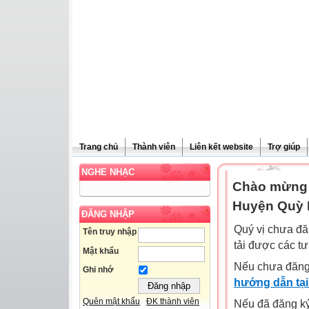
Trang chủ
Thành viên
Liên kết website
Trợ giúp
NGHE NHẠC
Chào mừng 
Huyện Quỳ 
ĐĂNG NHẬP
Quý vị chưa đă
Tên truy nhập
tải được các tư
Mật khẩu
Nếu chưa đăng
Ghi nhớ
hướng dẫn tại
Quên mật khẩu
ĐK thành viên
Nếu đã đăng ký 