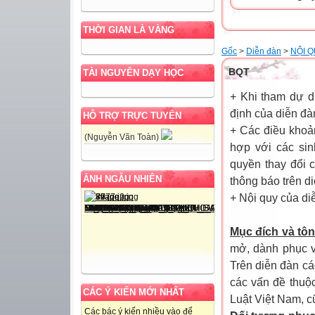
THỜI GIAN LÀ VÀNG
Gốc
>
Diễn đàn
>
NỘI Q
BQT
TÀI NGUYÊN DẠY HỌC
+ Khi tham dự d
định của diễn đà
HỖ TRỢ TRỰC TUYẾN
+ Các điều khoả
(Nguyễn Văn Toàn)
hợp với các sin
quyền thay đổi 
ẢNH NGẪU NHIÊN
thông báo trên d
+ Nội quy của di
Mục đích và tôn
mở, dành phục vụ
Trên diễn đàn cá
các vấn đề thuộ
CÁC Ý KIẾN MỚI NHẤT
Luật Việt Nam, c
Các bác ý kiến nhiều vào để