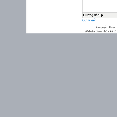
Đường dẫn
:
p
Gửi ý kiến
Bản quyền thuộ
Website được thừa kế t