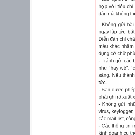
hợp với tiêu chí
đàn mà không th
- Không gửi bài
ngay lập tức, bất
Diễn đàn chỉ ch
màu khác nhằm n
dụng cỡ chữ phù
- Tránh gửi các 
như "hay wé", "c
sáng. Nếu thành
tức.
- Bạn được phép 
phải ghi rõ xuất 
- Không gửi nhữ
virus, keylogger,
các mail list, cô
- Các thông tin
kinh doanh cụ th