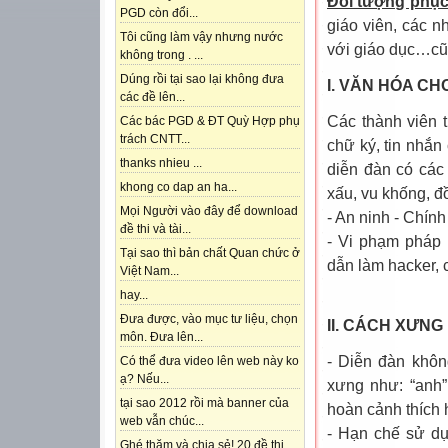
Đối tượng phục
PGD còn đổi...
giáo viên, các 
Tôi cũng làm vậy nhưng nước
với giáo dục…cũn
không trong . ...
Dúng rồi tại sao lại không đưa
I. VĂN HÓA CH
các đề lên...
Các thành viên 
Các bác PGD & ĐT Quỳ Hợp phụ
trách CNTT...
chữ ký, tin nhắn
thanks nhieu ...
diễn đàn có các
khong co dap an ha...
xấu, vu khống, đồi
Mọi Người vào đây để download
- An ninh - Chính 
đề thi và tài...
- Vi phạm pháp 
Tại sao thì bản chất Quan chức ở
dẫn làm hacker, c
Việt Nam...
hay...
Đưa được, vào mục tư liệu, chọn
II. CÁCH XƯN
môn. Đưa lên...
- Diễn đàn khôn
Có thể đưa video lên web này ko
ạ? Nếu...
xưng như: “anh”,
tại sao 2012 rồi mà banner của
hoàn cảnh thích 
web vẫn chúc...
- Hạn chế sử dụ
Ghé thăm và chia sẻ! 20 đề thi