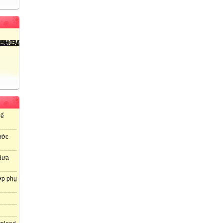
để
ước
 đưa
ợp phụ