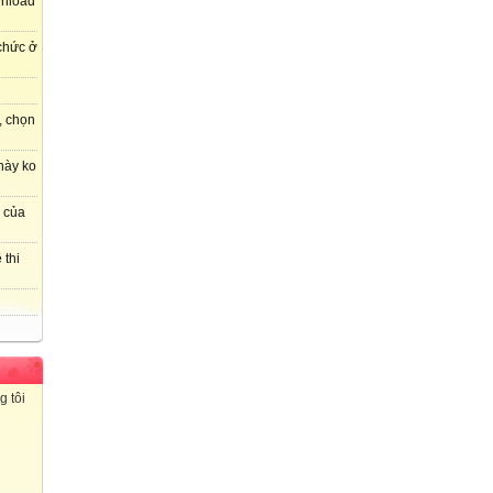
wnload
 chức ở
, chọn
này ko
r của
 thi
g tôi