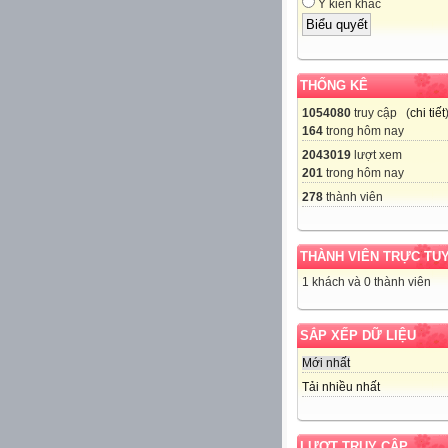
Ý kiến khác
THỐNG KÊ
1054080
truy cập (
chi tiết
164
trong hôm nay
2043019
lượt xem
201
trong hôm nay
278
thành viên
THÀNH VIÊN TRỰC TU
1 khách và 0 thành viên
SẮP XẾP DỮ LIỆU
Mới nhất
Tải nhiều nhất
LƯỢT TRUY CẬP