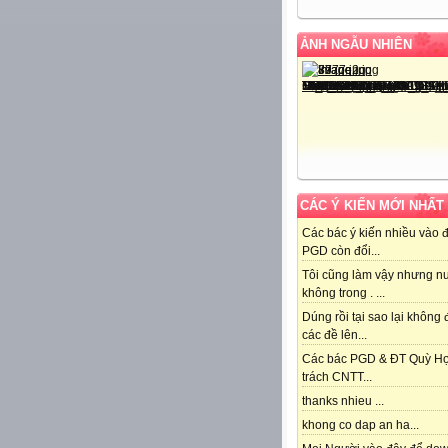
ẢNH NGẪU NHIÊN
CÁC Ý KIẾN MỚI NHẤT
Các bác ý kiến nhiều vào 
PGD còn đổi...
Tôi cũng làm vậy nhưng n
không trong . ...
Dúng rồi tại sao lại không
các đề lên...
Các bác PGD & ĐT Quỳ H
trách CNTT...
thanks nhieu ...
khong co dap an ha...