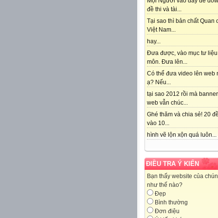
Mọi Người vào đây để do
đề thi và tài...
Tại sao thì bản chất Quan
Việt Nam...
hay...
Đưa được, vào mục tư liệu
môn. Đưa lên...
Có thể đưa video lên web 
ạ? Nếu...
tại sao 2012 rồi mà banne
web vẫn chúc...
Ghé thăm và chia sẻ! 20 đề
vào 10...
hình vẽ lộn xộn quá luôn...
ĐIỀU TRA Ý KIẾN
Bạn thấy website của chún
như thế nào?
Đẹp
Bình thường
Đơn điệu