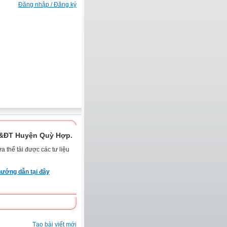
Đăng nhập / Đăng ký
D&ĐT Huyện Quỳ Hợp.
 thể tải được các tư liệu
ướng dẫn tại đây
Tạo bài viết mới