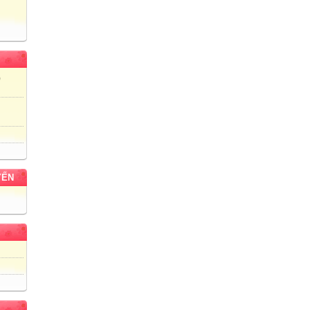
)
YẾN