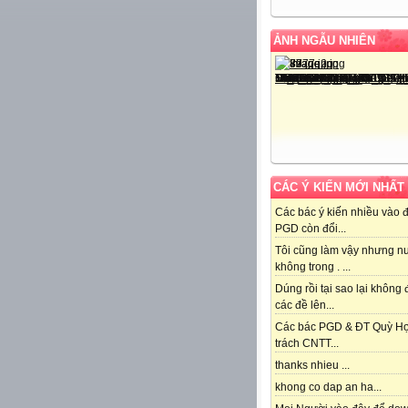
ẢNH NGẪU NHIÊN
CÁC Ý KIẾN MỚI NHẤT
Các bác ý kiến nhiều vào 
PGD còn đổi...
Tôi cũng làm vậy nhưng n
không trong . ...
Dúng rồi tại sao lại không
các đề lên...
Các bác PGD & ĐT Quỳ H
trách CNTT...
thanks nhieu ...
khong co dap an ha...