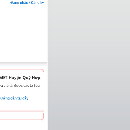
Đăng nhập / Đăng ký
D&ĐT Huyện Quỳ Hợp.
 thể tải được các tư liệu
ướng dẫn tại đây