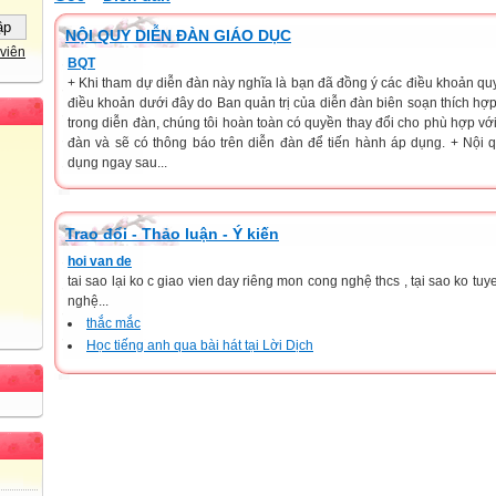
NỘI QUY DIỄN ĐÀN GIÁO DỤC
viên
BQT
+ Khi tham dự diễn đàn này nghĩa là bạn đã đồng ý các điều khoản qu
điều khoản dưới đây do Ban quản trị của diễn đàn biên soạn thích hợp
trong diễn đàn, chúng tôi hoàn toàn có quyền thay đổi cho phù hợp với 
đàn và sẽ có thông báo trên diễn đàn để tiến hành áp dụng. + Nội
dụng ngay sau...
Trao đổi - Thảo luận - Ý kiến
hoi van de
tai sao lại ko c giao vien day riêng mon cong nghệ thcs , tại sao ko t
nghệ...
thắc mắc
Học tiếng anh qua bài hát tại Lời Dịch