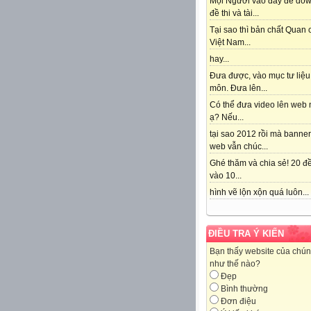
Mọi Người vào đây để do
đề thi và tài...
Tại sao thì bản chất Quan
Việt Nam...
hay...
Đưa được, vào mục tư liệu
môn. Đưa lên...
Có thể đưa video lên web 
ạ? Nếu...
tại sao 2012 rồi mà banne
web vẫn chúc...
Ghé thăm và chia sẻ! 20 đề
vào 10...
hình vẽ lộn xộn quá luôn...
ĐIỀU TRA Ý KIẾN
Bạn thấy website của chún
như thế nào?
Đẹp
Bình thường
Đơn điệu