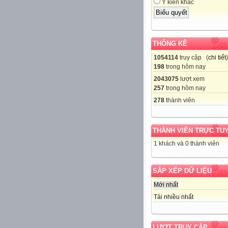
Ý kiến khác
THỐNG KÊ
1054114
truy cập (
chi tiết
)
198
trong hôm nay
2043075
lượt xem
257
trong hôm nay
278
thành viên
THÀNH VIÊN TRỰC TU
1 khách và 0 thành viên
SẮP XẾP DỮ LIỆU
Mới nhất
Tải nhiều nhất
LƯỢT TRUY CẬP