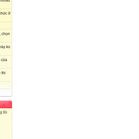
wnload
 chức ở
, chọn
này ko
r của
 thi
g tôi