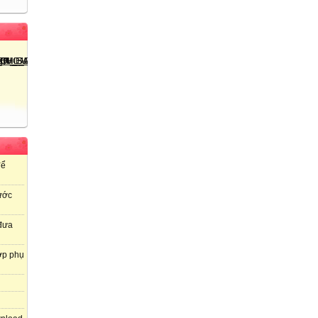
để
ước
 đưa
ợp phụ