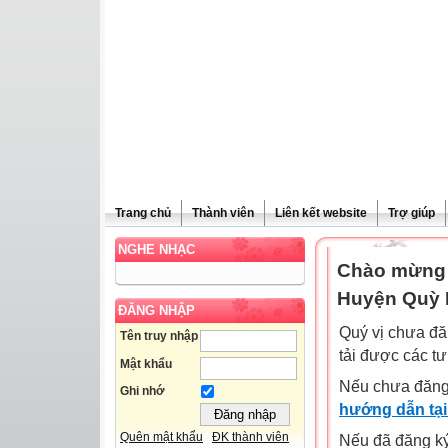
Trang chủ
Thành viên
Liên kết website
Trợ giúp
NGHE NHẠC
Chào mừng 
Huyện Quỳ 
ĐĂNG NHẬP
Quý vị chưa đă
Tên truy nhập
tải được các tư
Mật khẩu
Nếu chưa đăng
Ghi nhớ
hướng dẫn tại
Quên mật khẩu
ĐK thành viên
Nếu đã đăng ký 