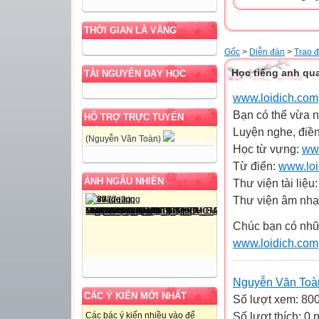
THỜI GIAN LÀ VÀNG
Gốc
>
Diễn đàn
>
Trao đ
Học tiếng anh qua
TÀI NGUYÊN DẠY HỌC
www.loidich.com
Bạn có thể vừa n
HỖ TRỢ TRỰC TUYẾN
Luyện nghe, điền
(Nguyễn Văn Toàn)
Học từ vựng:
www
Từ điển:
www.loi
ẢNH NGẪU NHIÊN
Thư viện tài liệu
Thư viện âm nhạ
Chúc bạn có nhữn
www.loidich.com
Nguyễn Văn Toà
CÁC Ý KIẾN MỚI NHẤT
Số lượt xem: 80
Số lượt thích: 0
Các bác ý kiến nhiều vào để