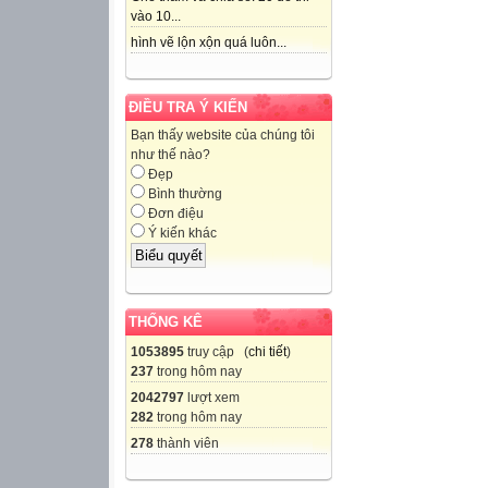
vào 10...
hình vẽ lộn xộn quá luôn...
ĐIỀU TRA Ý KIẾN
Bạn thấy website của chúng tôi
như thế nào?
Đẹp
Bình thường
Đơn điệu
Ý kiến khác
THỐNG KÊ
1053895
truy cập (
chi tiết
)
237
trong hôm nay
2042797
lượt xem
282
trong hôm nay
278
thành viên