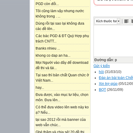
PGD còn đổi...
Tôi cũng làm vậy nhưng nước
không trong . ...
Kích thước font
Dúng rồi tại sao lại không đưa
các đề lên...
Các bác PGD & ĐT Quỳ Hợp phụ
trách CNTT...
thanks nhieu ...
khong co dap an ha...
Đường dẫn
:
p
Mọi Người vào đây để download
Gửi ý kiến
đề thi và tài...
hỏi
(31/03/10)
Tại sao thì bản chất Quan chức ở
Đáp án bài toán Chế
Việt Nam...
Xin trợ giúp
(05/12/0
hay...
BQT
(26/11/09)
Đưa được, vào mục tư liệu, chọn
môn. Đưa lên...
Có thể đưa video lên web này ko
ạ? Nếu...
tại sao 2012 rồi mà banner của
web vẫn chúc...
Ghé thăm và chia sẻ! 20 đề thi