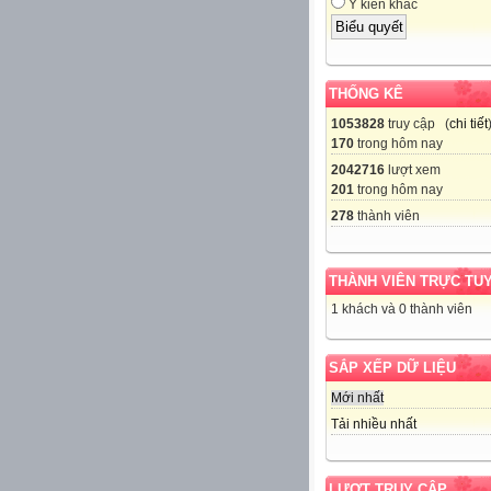
Ý kiến khác
THỐNG KÊ
1053828
truy cập (
chi tiết
170
trong hôm nay
2042716
lượt xem
201
trong hôm nay
278
thành viên
THÀNH VIÊN TRỰC TU
1 khách và 0 thành viên
SẮP XẾP DỮ LIỆU
Mới nhất
Tải nhiều nhất
LƯỢT TRUY CẬP