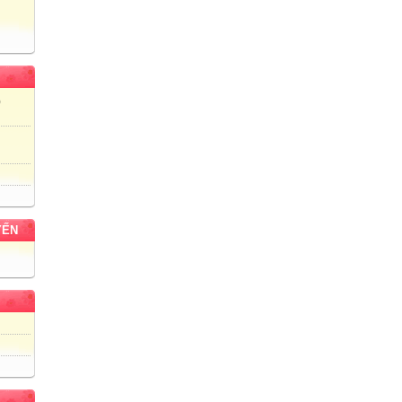
)
YẾN