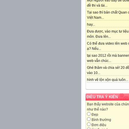
Mọi Người vào đây để do
đề thi và tài...
Tại sao thì bản chất Quan
Việt Nam...
hay...
Đưa được, vào mục tư liệu
môn. Đưa lên...
Có thể đưa video lên web 
ạ? Nếu...
tại sao 2012 rồi mà banne
web vẫn chúc...
Ghé thăm và chia sẻ! 20 đề
vào 10...
hình vẽ lộn xộn quá luôn...
ĐIỀU TRA Ý KIẾN
Bạn thấy website của chún
như thế nào?
Đẹp
Bình thường
Đơn điệu