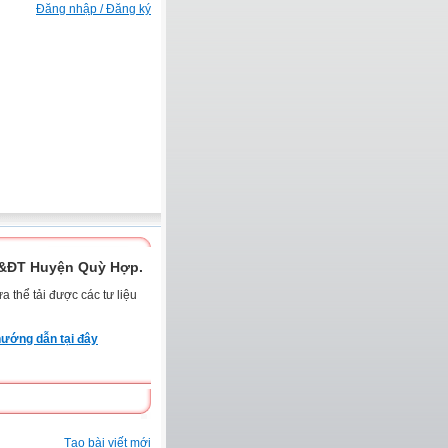
Đăng nhập / Đăng ký
D&ĐT Huyện Quỳ Hợp.
 thể tải được các tư liệu
ướng dẫn tại đây
Tạo bài viết mới