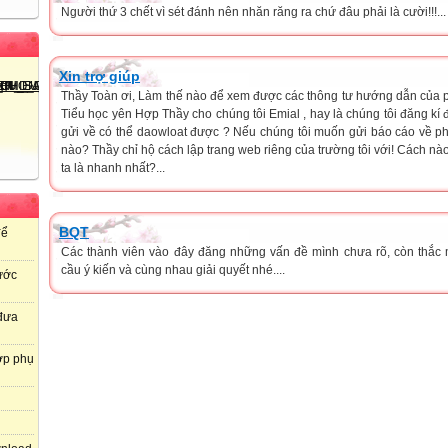
Người thứ 3 chết vì sét đánh nên nhăn răng ra chứ đâu phải là cười!!!...
Xin trợ giúp
Thầy Toàn ơi, Làm thế nào để xem được các thông tư hướng dẫn của ph
Tiểu học yên Hợp Thầy cho chúng tôi Emial , hay là chúng tôi đăng kí 
gửi về có thể daowloat được ? Nếu chúng tôi muốn gửi báo cáo về 
nào? Thầy chỉ hộ cách lập trang web riêng của trường tôi với! Cách n
ta là nhanh nhất?...
BQT
để
Các thành viên vào đây đăng những vấn đề mình chưa rõ, còn thắc 
cầu ý kiến và cùng nhau giải quyết nhé....
ước
 đưa
ợp phụ