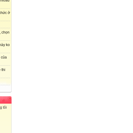
wnload
 chức ở
, chọn
này ko
r của
 thi
g tôi