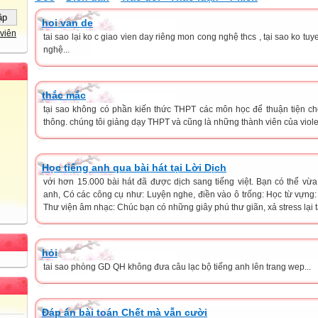
hoi van de
viên
tai sao lại ko c giao vien day riêng mon cong nghệ thcs , tại sao ko t
nghệ...
thắc mắc
tại sao không có phần kiến thức THPT các môn học để thuận tiện ch
thông. chúng tôi giảng dạy THPT và cũng là những thành viên của viole
Học tiếng anh qua bài hát tại Lời Dịch
với hơn 15.000 bài hát đã được dịch sang tiếng việt. Bạn có thể vừ
anh, Có các công cụ như: Luyện nghe, điền vào ô trống: Học từ vựng: T
Thư viện âm nhạc: Chúc bạn có những giây phú thư giãn, xả stress lại 
hỏi
tai sao phòng GD QH không đưa câu lạc bộ tiếng anh lên trang wep...
Đáp án bài toán Chết mà vẫn cười