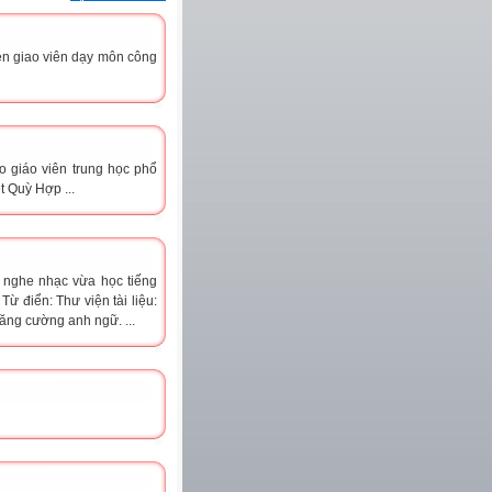
uyen giao viên dạy môn công
o giáo viên trung học phổ
t Quỳ Hợp ...
a nghe nhạc vừa học tiếng
ừ điển: Thư viện tài liệu:
tăng cường anh ngữ. ...