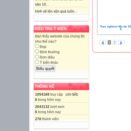
vào 10...
hình vẽ lộn xộn quá luôn...
Trac nghiem Ma de 2
ĐIỀU TRA Ý KIẾN
9.
Bạn thấy website của chúng tôi
như thế nào?
1
2
Đẹp
Bình thường
Đơn điệu
Ý kiến khác
THỐNG KÊ
1054168
truy cập (
chi tiết
)
6
trong hôm nay
2043132
lượt xem
6
trong hôm nay
278
thành viên