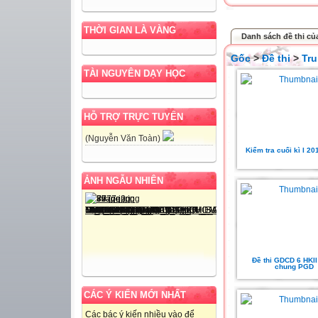
THỜI GIAN LÀ VÀNG
Danh sách đề thi c
Gốc
>
Đề thi
>
Tru
TÀI NGUYÊN DẠY HỌC
HỖ TRỢ TRỰC TUYẾN
(Nguyễn Văn Toàn)
Kiểm tra cuối kì I 2
ẢNH NGẪU NHIÊN
Đề thi GDCD 6 HKII
chung PGD
CÁC Ý KIẾN MỚI NHẤT
Các bác ý kiến nhiều vào để