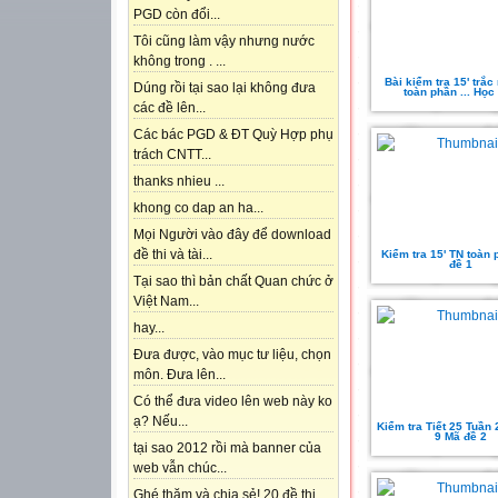
PGD còn đổi...
Tôi cũng làm vậy nhưng nước
không trong . ...
Bài kiểm tra 15' trắ
Dúng rồi tại sao lại không đưa
toàn phần ... Học 
các đề lên...
Các bác PGD & ĐT Quỳ Hợp phụ
trách CNTT...
thanks nhieu ...
khong co dap an ha...
Mọi Người vào đây để download
đề thi và tài...
Kiểm tra 15' TN toàn
đề 1
Tại sao thì bản chất Quan chức ở
Việt Nam...
hay...
Đưa được, vào mục tư liệu, chọn
môn. Đưa lên...
Có thể đưa video lên web này ko
ạ? Nếu...
Kiểm tra Tiết 25 Tuần
9 Mã đề 2
tại sao 2012 rồi mà banner của
web vẫn chúc...
Ghé thăm và chia sẻ! 20 đề thi